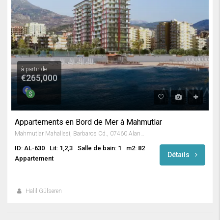
à partir de
€265,000
Appartements en Bord de Mer à Mahmutlar
Mahmutlar Mahallesi, Barbaros Cd., 07460 Alanya/Antalya, Turkey
ID: AL-630
Lit: 1,2,3
Salle de bain: 1
m2: 82
Détails
Appartement
Halil Gülseren