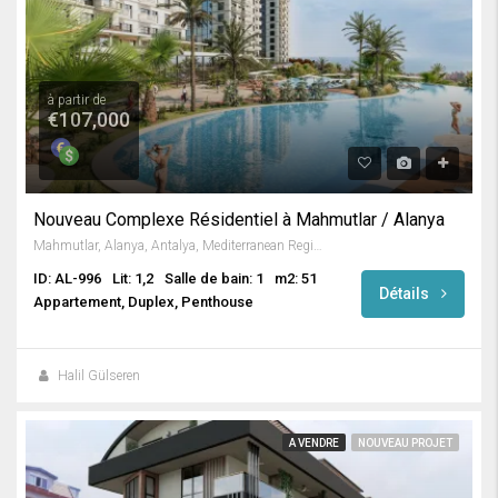
à partir de
€107,000
Nouveau Complexe Résidentiel à Mahmutlar / Alanya
Mahmutlar, Alanya, Antalya, Mediterranean Region, 3263, Turkey
ID: AL-996
Lit: 1,2
Salle de bain: 1
m2: 51
Détails
Appartement, Duplex, Penthouse
Halil Gülseren
A VENDRE
NOUVEAU PROJET