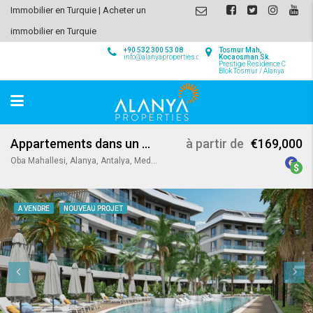
Immobilier en Turquie | Acheter un
immobilier en Turquie
+90 532 300 53 08
Tosmur Mah,
info@alanyaproperties.com
Kocaosman Sk.
Prestige Residence C
Blok Tosmur / Alanya
Appartements dans un Quartier Paisible à Oba
à partir de
€169,000
Oba Mahallesi, Alanya, Antalya, Mediterranean Region, 07469, Turkey
A VENDRE
NOUVEAU PROJET