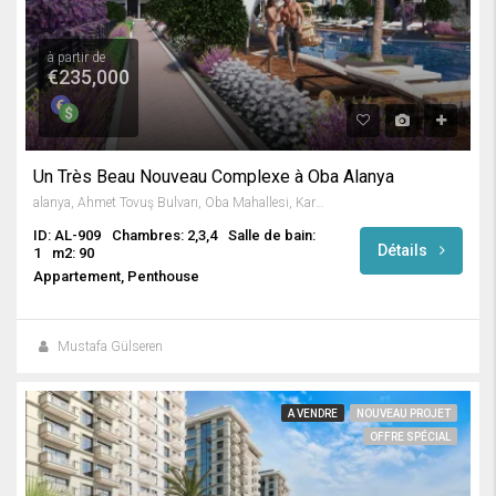
à partir de
€235,000
Un Très Beau Nouveau Complexe à Oba Alanya
alanya, Ahmet Tovuş Bulvarı, Oba Mahallesi, Karakocalı, Alanya, Antalya, Mediterranean Region, 07460, Turkey
ID: AL-909
Chambres: 2,3,4
Salle de bain:
Détails
1
m2: 90
Appartement, Penthouse
Mustafa Gülseren
A VENDRE
NOUVEAU PROJET
OFFRE SPÉCIAL