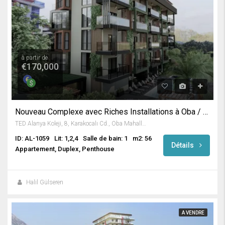
à partir de
€170,000
Nouveau Complexe avec Riches Installations à Oba / Alanya
TED Alanya Koleji, 8, Karakocalı Cd., Oba Mahallesi, Alanya, Antalya, Mediterranean Region, 07460, Turkey
ID: AL-1059
Lit: 1,2,4
Salle de bain: 1
m2: 56
Détails
Appartement, Duplex, Penthouse
Halil Gülseren
A VENDRE