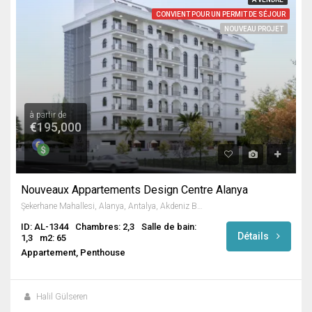
CONVIENT POUR UN PERMIT DE SÉJOUR
NOUVEAU PROJET
à partir de
€195,000
Nouveaux Appartements Design Centre Alanya
Şekerhane Mahallesi, Alanya, Antalya, Akdeniz Bölgesi, Türkiye
ID: AL-1344
Chambres: 2,3
Salle de bain:
Détails
1,3
m2: 65
Appartement, Penthouse
Halil Gülseren