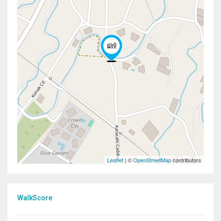
Leaflet
| ©
OpenStreetMap
contributors
WalkScore