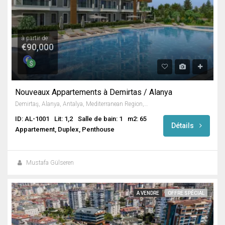
à partir de
€90,000
Nouveaux Appartements à Demirtas / Alanya
Demirtaş, Alanya, Antalya, Mediterranean Region, Turkey
ID: AL-1001
Lit: 1,2
Salle de bain: 1
m2: 65
Détails
Appartement, Duplex, Penthouse
Mustafa Gülseren
A VENDRE
OFFRE SPÉCIAL