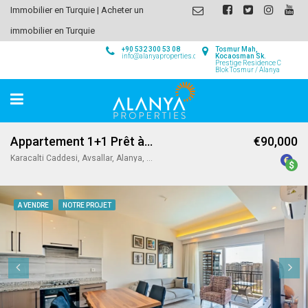
Immobilier en Turquie | Acheter un
immobilier en Turquie
+90 532 300 53 08
Tosmur Mah,
info@alanyaproperties.com
Kocaosman Sk.
Prestige Residence C
Blok Tosmur / Alanya
Appartement 1+1 Prêt à Emménager à Avsallar / Alanya
€90,000
Karacalti Caddesi, Avsallar, Alanya, Antalya, Akdeniz Bölgesi, 07407, Türkiye
A VENDRE
NOTRE PROJET