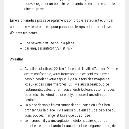
pouvez regarder un bon film entre amis ou en famille dans le
cinéma privé.
Emerald Paradise possède également son propre restaurant et un bar
confortable – l’endroit idéal pour passer du temps entre amis et avec
d’autres résidents.
une navette gratuite pour la plage
parking, sécurité 24h/24 et 7j/7
Avsallar
Avsallar est situé à 22 km à l’ouest de la ville d’Alanya. Dans le
centre confortable, vous trouverez tout ce dont vous avez
besoin pendant votre séjour. Il y a à la fois des magasins
locaux et des supermarchés. Et il y a aussi beaucoup de
restaurants, cafés, pharmacies, distributeurs automatiques
de billets, etc. Ainsi, qu’une polyclinique et une clinique
dentaire.
La plage de sable fin est située dans 2 baies où il fait bon
bronzer. Sur la plage, il y a aussi plusieurs clubs de plage où
vous pouvez manger et boire quelque chose.
Le mercredi, il y a une agitation hebdomadaire le jour du
marché. Les marchands locaux offrent des légumes frais, des