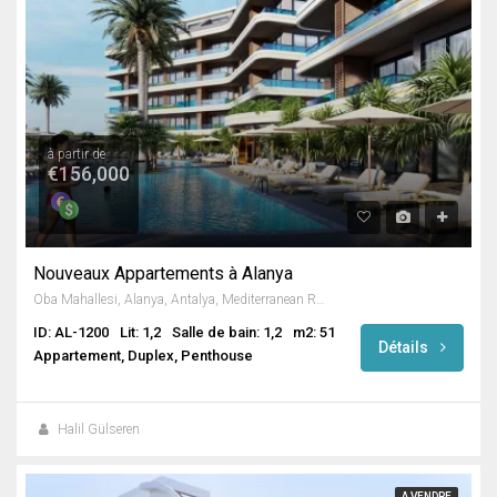
à partir de
€156,000
Nouveaux Appartements à Alanya
Oba Mahallesi, Alanya, Antalya, Mediterranean Region, Turkey
ID: AL-1200
Lit: 1,2
Salle de bain: 1,2
m2: 51
Détails
Appartement, Duplex, Penthouse
Halil Gülseren
A VENDRE