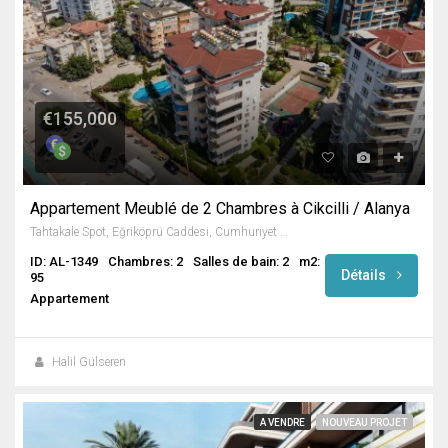
€155,000
Appartement Meublé de 2 Chambres à Cikcilli / Alanya
Tahtakale Spot, Eğriköprü Caddesi, Cumhuriyet Mahallesi, Alanya, Antalya, Akdeniz Bölgesi, 07469, Türkiye
ID: AL-1349
Chambres: 2
Salles de bain: 2
m2:
Détails
95
Appartement
Halil Gülseren
A VENDRE
NOUVEAU PROJET