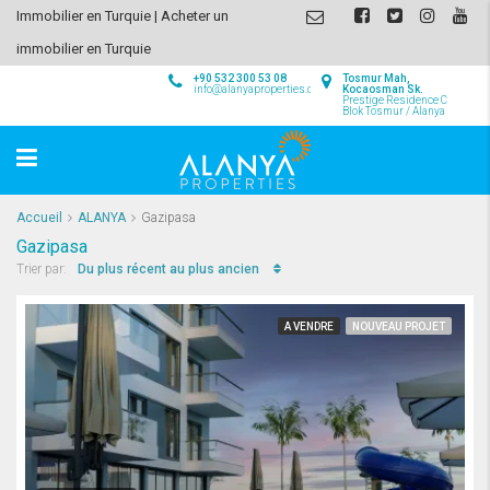
Immobilier en Turquie | Acheter un
immobilier en Turquie
+90 532 300 53 08
Tosmur Mah,
info@alanyaproperties.com
Kocaosman Sk.
Prestige Residence C
Blok Tosmur / Alanya
Accueil
ALANYA
Gazipasa
Gazipasa
Du plus récent au plus ancien
Trier par:
A VENDRE
NOUVEAU PROJET