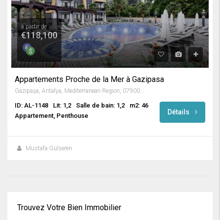
à partir de
€118,100
Appartements Proche de la Mer à Gazipasa
Gazipaşa, Antalya, Mediterranean Region, 07900, Türkiye
ID: AL-1148
Lit: 1,2
Salle de bain: 1,2
m2: 46
Détails
Appartement, Penthouse
Mustafa Gülseren
Trouvez Votre Bien Immobilier