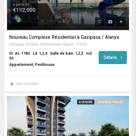
à partir de
€192,000
Nouveau Complexe Résidentiel à Gazipasa / Alanya
Gazipaşa, Antalya, Mediterranean Region, 07900, Turkey
ID: AL-1182
Lit: 1,2,4
Salle de bain: 1,2,3
m2:
Détails
50
Appartement, Penthouse
Halil Gülseren
A VENDRE
NOUVEAU PROJET