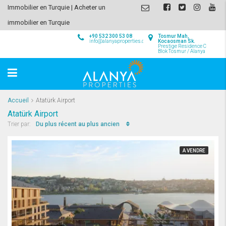
Immobilier en Turquie | Acheter un
immobilier en Turquie
+90 532 300 53 08
Tosmur Mah,
info@alanyaproperties.com
Kocaosman Sk.
Prestige Residence C
Blok Tosmur / Alanya
Accueil
Atatürk Airport
Atatürk Airport
Du plus récent au plus ancien
Trier par:
A VENDRE