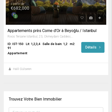
à partir de
€682,000
Appartements près Corne d’Or à Beyoğlu / Istanbul
Rixos Tersane İstanbul, 23, Okmeydani Caddesi, Keçeci Piri, Keçeci Piri Mahallesi, Beyoğlu, İstanbul, Marmara Bölgesi, 34445, Türkiye
ID: IST-150
Lit: 1,2,3,4
Salle de bain: 1,2
m2:
Détails
91
Appartement
Halil Gülseren
Trouvez Votre Bien Immobilier