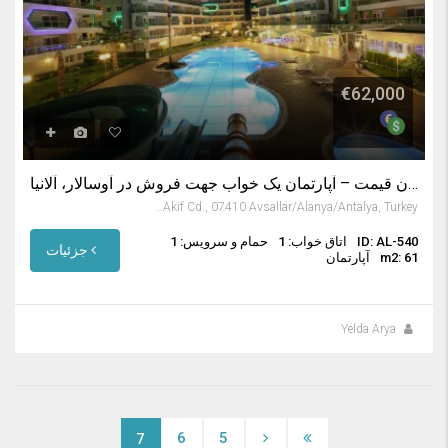
€62,000
آلانیا ترکیه خرید آپارتمان ارزان قیمت – آپارتمان یک خواب جهت فروش در آوسالار، آلانیا
no:29,, Mehmet Akif Cd., 07410 Avsallar/Alanya/Antalya, Turkey
ID: AL-540
اتاق خواب: 1
حمام و سرویس: 1
جزئیات
m2: 61
آپارتمان
Yelda Arya
6
5
7