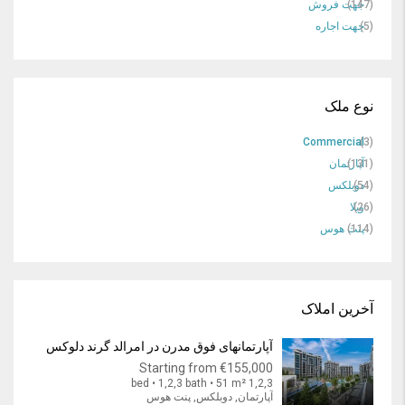
(147)
جهت فروش
(5)
جهت اجاره
نوع ملک
Commercial
(3)
(131)
آپارتمان
(54)
دوبلکس
(26)
ویلا
(114)
پنت هوس
آخرین املاک
آپارتمانهای فوق مدرن در امرالد گرند دلوکس
Starting from
€155,000
1,2,3 bed • 1,2,3 bath • 51 m²
آپارتمان, دوبلکس, پنت هوس