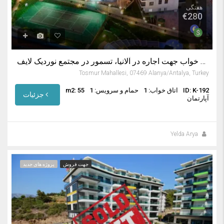
هفتگی
€280
اجاره آپارتمان آلانیا ترکیه – آپارتمان یک خواب جهت اجاره در آلانیا، تسمور در مجتمع نوردیک لایف
Tosmur Mahallesi, 07469 Alanya/Antalya, Turkey
ID: K-192
اتاق خواب: 1
حمام و سرویس: 1
m2: 55
جزئیات
آپارتمان
Yelda Arya
جهت فروش
پروژه های جدید