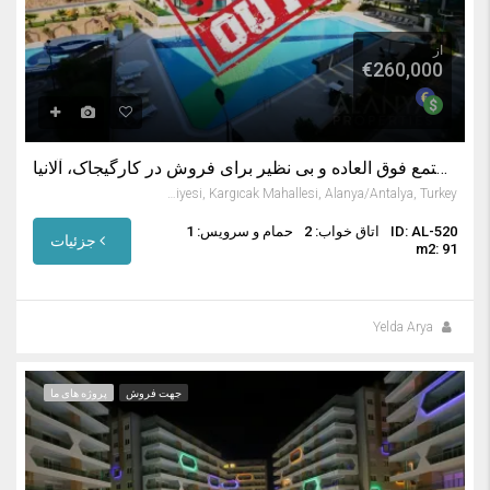
از
€260,000
آپارتمان فروشی درآلانیا ترکیه – مجتمع فوق العاده و بی نظیر برای فروش در کارگیجاک، آلانیا
Kargıcak Belediyesi, Kargıcak Mahallesi, Alanya/Antalya, Turkey
ID: AL-520
اتاق خواب: 2
حمام و سرویس: 1
جزئیات
m2: 91
Yelda Arya
جهت فروش
پروژه های ما