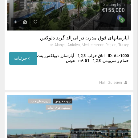
Starting from
€155,000
آپارتمانهای فوق مدرن در امرالد گرند دلوکس
Avsallar, Alanya, Antalya, Mediterranean Region, Turkey
ID: AL-1000
اتاق خواب: 1,2,3
آپارتمان, دوبلکس, پنت
جزئیات
حمام و سرویس: 1,2,3
m²: 51
هوس
Halil Gülseren
جهت فروش
پروژه های جدید
پیشنهاد فوق العاده