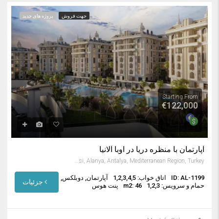
جهت فروش
پروژه های جدید
Starting From
€122,000
آپارتمان با منظره دریا در اوبا آلانیا
Cikcilli Mahallesi, Alanya, Antalya, Mediterranean Region, Turkey
ID: AL-1199
اتاق خواب: 1,2,3,4,5
آپارتمان, دوبلکس,
جزئیات
حمام و سرویس: 1,2,3
m2: 46
پنت هوس