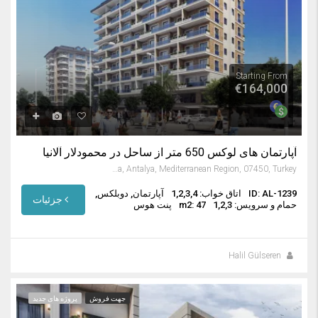
Starting From
€164,000
آپارتمان های لوکس 650 متر از ساحل در محمودلار آلانیا
Mahmutlar, Alanya, Antalya, Mediterranean Region, 07450, Turkey
ID: AL-1239
اتاق خواب: 1,2,3,4
آپارتمان, دوبلکس,
جزئیات
حمام و سرویس: 1,2,3
m2: 47
پنت هوس
Halil Gülseren
جهت فروش
پروژه های جدید