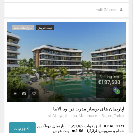
Halil Gülseren
جهت فروش
پروژه های جدید
Starting from
€187,500
آپارتمان های نوساز مدرن در اوبا آلانیا
Oba Mahallesi, Alanya, Antalya, Mediterranean Region, Turkey
ID: AL-1171
اتاق خواب: 1,2,3,4,5
آپارتمان, دوبلکس,
جزئیات
حمام و سرویس: 1,2,3,4
m2: 58
پنت هوس