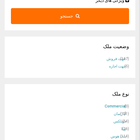
ویژگی های دیگر
جستجو
وضعیت ملک
(147)
جهت فروش
(5)
جهت اجاره
نوع ملک
Commercial
(3)
(131)
آپارتمان
(54)
دوبلکس
(26)
ویلا
(114)
پنت هوس