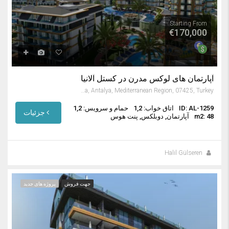
Starting From
€170,000
آپارتمان های لوکس مدرن در کستل آلانیا
Kestel, Alanya, Antalya, Mediterranean Region, 07425, Turkey
ID: AL-1259
اتاق خواب: 1,2
حمام و سرویس: 1,2
جزئیات
m2: 48
آپارتمان, دوبلکس, پنت هوس
Halil Gülseren
جهت فروش
پروژه های جدید