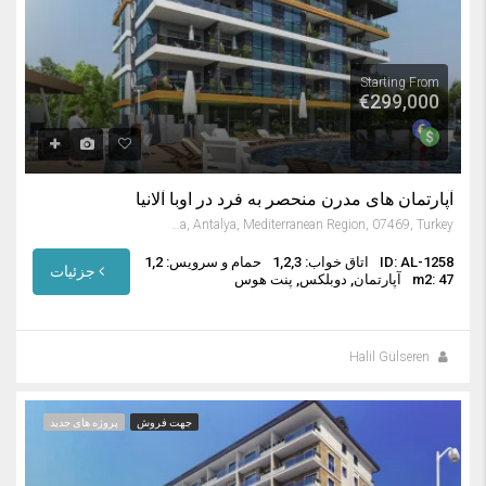
Starting From
€299,000
آپارتمان های مدرن منحصر به فرد در اوبا آلانیا
Oba Mahallesi, Alanya, Antalya, Mediterranean Region, 07469, Turkey
ID: AL-1258
اتاق خواب: 1,2,3
حمام و سرویس: 1,2
جزئیات
m2: 47
آپارتمان, دوبلکس, پنت هوس
Halil Gülseren
جهت فروش
پروژه های جدید