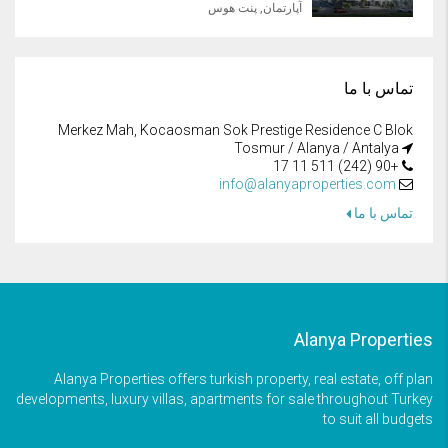
آپارتمان, پنت هوس
تماس با ما
Merkez Mah, Kocaosman Sok Prestige Residence C Blok
Tosmur / Alanya / Antalya
+90 (242) 511 11 17
info@alanyaproperties.com
تماس با ما
Alanya Properties
Alanya Properties offers turkish property, real estate, off plan
developments, luxury villas, apartments for sale throughout Turkey
to suit all budgets