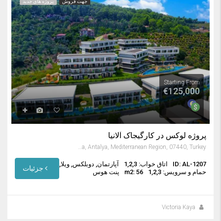
جهت فروش
پروژه های جدید
Starting From
€125,000
پروژه لوکس در کارگیجاک آلانیا
Kargıcak, Alanya, Antalya, Mediterranean Region, 07440, Turkey
ID: AL-1207
اتاق خواب: 1,2,3
آپارتمان, دوبلکس, ویلا,
جزئیات
حمام و سرویس: 1,2,3
m2: 56
پنت هوس
Victoria Kaya