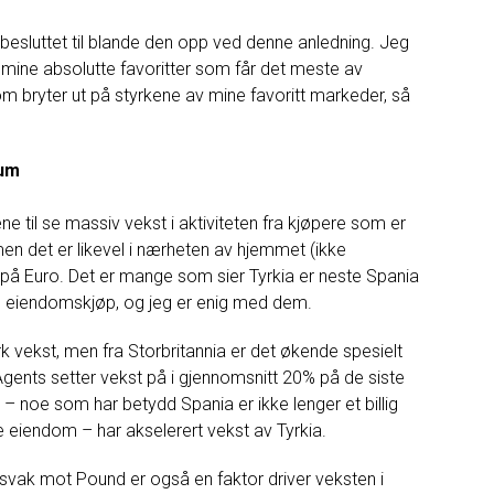
besluttet
til
blande den
opp
ved denne anledning
.
Jeg
mine
absolutte
favoritter
som
får
det meste
av
m bryter ut
på
styrkene
av mine
favoritt
markeder
,
så
kum
ene
til
se
massiv
vekst
i
aktiviteten
fra
kjøpere
som er
men
det
er
likevel i nærheten av
hjemmet
(
ikke
på
Euro
.
Det er
mange
som
sier
Tyrkia
er
neste
Spania
g
eiendomskjøp
,
og
jeg er enig
med
dem
.
rk vekst
,
men
fra
Storbritannia
er
det
økende
spesielt
Agents
setter
vekst
på
i gjennomsnitt 20
%
på
de
siste
–
noe som
har
betydd
Spania
er
ikke
lenger
et billig
e
eiendom
–
har
akselerert
vekst
av
Tyrkia
.
svak
mot
Pound
er
også
en faktor
driver
veksten
i