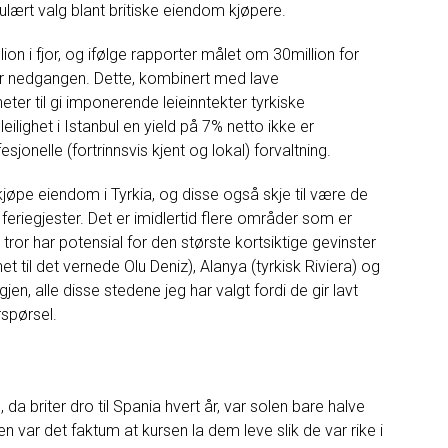
pulært
valg
blant
britiske
eiendom
kjøpere
.
lion
i fjor
,
og
ifølge
rapporter
målet
om
30million
for
r
nedgangen
.
Dette
,
kombinert
med
lave
heter
til
gi
imponerende
leieinntekter
tyrkiske
leilighet
i
Istanbul
en
yield
på
7
%
netto
ikke er
esjonelle
(
fortrinnsvis
kjent
og
lokal
)
forvaltning
.
kjøpe
eiendom
i
Tyrkia
,
og
disse
også
skje
til
være
de
feriegjester
.
Det
er imidlertid
flere
områder
som
er
tror
har
potensial
for
den
største
kortsiktige
gevinster
het
til
det vernede
Olu
Deniz
)
,
Alanya
(
tyrkisk
Riviera
)
og
Igjen
,
alle
disse
stedene
jeg
har
valgt
fordi
de
gir
lavt
rspørsel.
n
,
da
briter
dro
til
Spania
hvert
år
,
var
solen
bare halve
en
var
det
faktum
at
kursen
la dem
leve
slik
de
var
rike
i