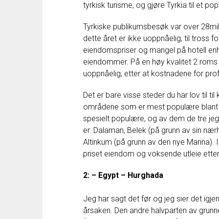
tyrkisk
turisme
,
og
gjøre
Tyrkia
til et po
Tyrkiske
publikumsbesøk
var
over
28mil
dette
året
er
ikke
uoppnåelig
,
til tross
fo
eiendomspriser
og
mangel
på
hotell
en
eiendommer
.
På
en
høy
kvalitet
2
roms
uoppnåelig
,
etter
at
kostnadene
for
prof
Det
er
bare
visse
steder
du
har lov til
til
områdene
som
er mest
populære blant
spesielt
populære
,
og
av
dem
de
tre
jeg
er
:
Dalaman
,
Belek
(
på grunn
av
sin nær
Altinkum
(
på grunn
av
den
nye
Marina
)
.
priset
eiendom
og
voksende
utleie
ette
2
:
–
Egypt
–
Hurghada
Jeg
har
sagt
det
før
og
jeg
sier det
igje
årsaken
.
Den
andre halvparten
av
grunn