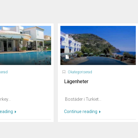
serad
Okategoriserad
Lägenheter
rkey...
Bostäder i Turkiet...
reading
Continue reading