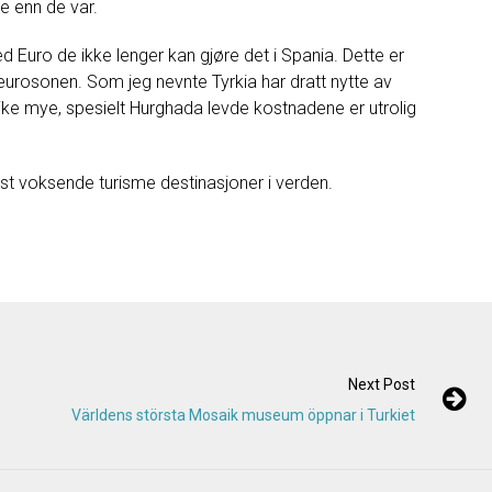
re
enn
de
var
.
ed
Euro
de
ikke lenger kan
gjøre
det
i Spania
.
Dette
er
eurosonen
.
Som
jeg
nevnte
Tyrkia
har
dratt nytte
av
like mye
,
spesielt
Hurghada
levde
kostnadene
er
utrolig
st
voksende
turisme
destinasjoner
i
verden
.
Next Post
Världens största Mosaik museum öppnar i Turkiet