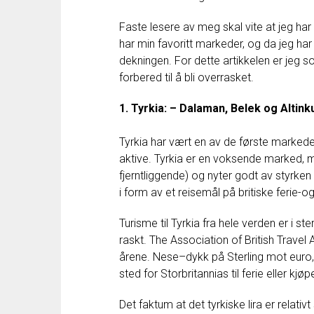
Faste lesere
av
meg
skal
vite
at
jeg
har
har
min
favoritt
markeder
,
og da
jeg
har
dekningen
.
For
dette
artikkelen
er jeg
so
forbered
til å bli overrasket
.
1
.
Tyrkia
:
–
Dalaman
,
Belek
og
Altin
Tyrkia
har
vært
en
av
de
første
marked
aktive
.
Tyrkia
er
en
voksende
marked
,
fjerntliggende
)
og
nyter godt av
styrken
i form
av
et reisemål
på
britiske
ferie
-o
Turisme
til
Tyrkia
fra hele
verden
er
i ste
raskt
.
The
Association of
British
Travel
årene
.
Nese
–
dykk
på
Sterling
mot
euro
,
sted
for
Storbritannias
til
ferie
eller
kjøp
Det
faktum
at
det
tyrkiske
lira
er
relativt