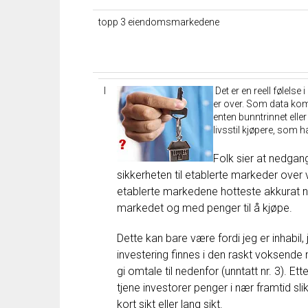
topp 3 eiendomsmarkedene
l
Det er
en reell
følelse
i
er
over
.
Som
data
ko
enten
bunntrinnet
eller
livsstil
kjøpere
,
som
h
Folk
sier
at
nedgan
sikkerheten
til
etablerte
markeder
over
etablerte
markedene
hotteste
akkurat
markedet
og
med
penger til å
kjøpe
.
Dette
kan
bare
være
fordi
jeg
er inhabil
,
investering
finnes
i
den raskt
voksende
gi
omtale til
nedenfor
(
unntatt
nr.
3
)
.
Ette
tjene
investorer
penger
i
nær
framtid
sli
kort
sikt
eller
lang
sikt
.