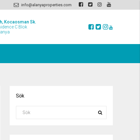
info@alanyaproperties.com
h, Kocaosman Sk.
sidence C Blok
lanya
Sök