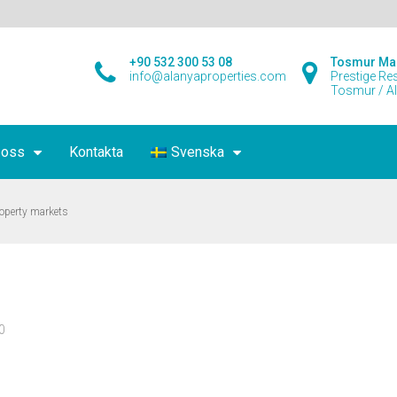
+90 532 300 53 08
Tosmur Ma
info@alanyaproperties.com
Prestige Re
Tosmur / A
 oss
Kontakta
Svenska
roperty markets
0