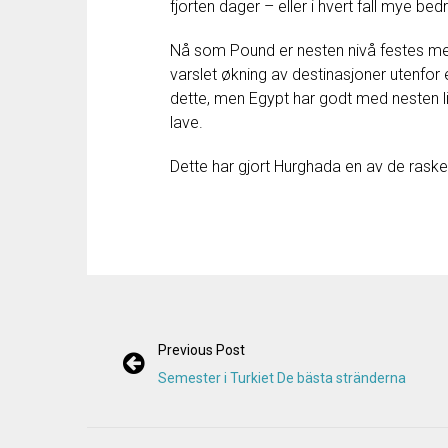
fjorten dager
–
eller
i hvert fall
mye
bed
Nå
som
Pound
er
nesten
nivå
festes
m
varslet
økning
av
destinasjoner
utenfor
dette
,
men
Egypt
har
godt
med nesten
lave
.
Dette
har gjort
Hurghada
en av de
raske
Previous Post
Semester i Turkiet De bästa stränderna