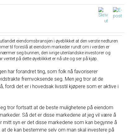
utlandet
eiendomsbransjen
i
øyeblikket
at
den verste
nedturen
mmer
til
foreslå at
eiendom
markeder
rundt om i
verden
er
nærmer seg
bunnen
,
den
ivrige
utenlandske
investorer
og
ar
ventet
på
dette
øyeblikket
er
nå
ute
og
ser på
kjøp
.
gen
har
forandret
ting
,
som folk
nå
favoriserer
vidstrakte
fremvoksende
seg
.
Men
jeg
tror
at
de
nå
,
fordi det
er
i hovedsak
livsstil
kjøpere
som
er
aktive
i
jeg
tror fortsatt
at
de beste mulighetene
på
eiendom
markeder
.
Så det er
disse
markedene
at
jeg
vil
være
å
r mitt syn
er det disse
markedene
som
kan
begynne å
k at
de kan
bestemme
selv
om man skal investere
på