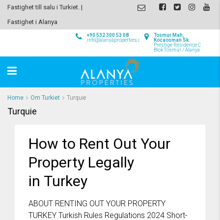
Fastighet till salu i Turkiet. |
Fastighet i Alanya
+90 532 300 53 08
Tosmur Mah,
info@alanyaproperties.com
Kocaosman Sk.
Prestige Residence C
Blok Tosmur / Alanya
Home
Om Turkiet
Turquie
Turquie
How to Rent Out Your
Property Legally
in Turkey
ABOUT RENTING OUT YOUR PROPERTY
TURKEY Turkish Rules Regulations 2024 Short-