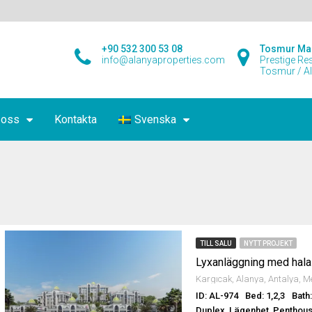
+90 532 300 53 08
Tosmur Ma
info@alanyaproperties.com
Prestige Re
Tosmur / A
 oss
Kontakta
Svenska
TILL SALU
NYTT PROJEKT
ID: AL-974
Bed: 1,2,3
Bath:
Duplex, Lägenhet, Penthou