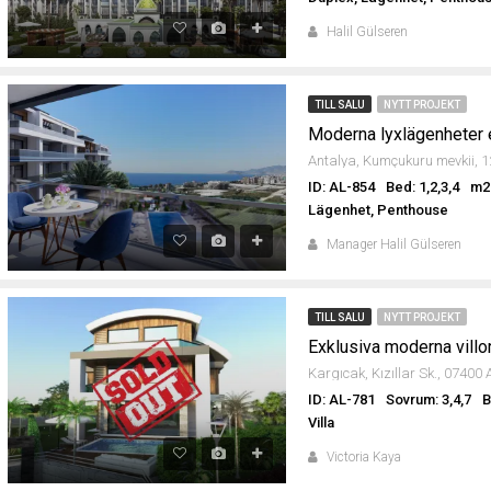
Halil Gülseren
TILL SALU
NYTT PROJEKT
ID: AL-854
Bed: 1,2,3,4
m2:
Lägenhet, Penthouse
Manager Halil Gülseren
TILL SALU
NYTT PROJEKT
Exklusiva moderna villo
ID: AL-781
Sovrum: 3,4,7
B
Villa
Victoria Kaya