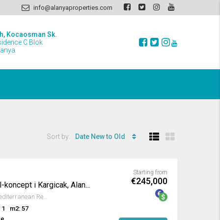
info@alanyaproperties.com
h, Kocaosman Sk.
sidence C Blok
lanya
Sort by:
Date New to Old
Starting from
€245,000
Lyxanläggning med halal-koncept i Kargicak, Alanya
Kargıcak, Alanya, Antalya, Mediterranean Region, 07440, Turkey
 1
m2: 57
se