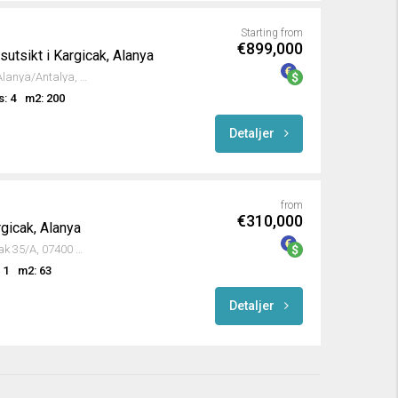
Starting from
€899,000
sutsikt i Kargicak, Alanya
Kargıcak, Kızıllar Sk., 07400 Alanya/Antalya, Turkey
s: 4
m2: 200
Detaljer
from
€310,000
rgicak, Alanya
Kargıcak Mahallesi, 252. Sokak 35/A, 07400 Alanya/Antalya, Turkey
 1
m2: 63
Detaljer