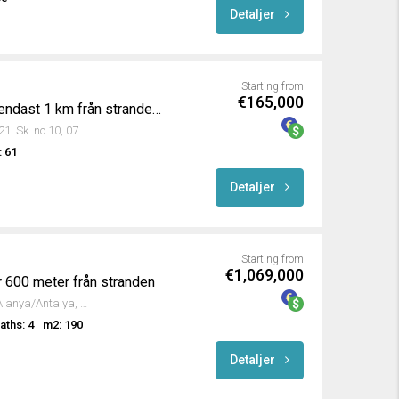
Detaljer
Starting from
€165,000
Moderna lyxlägenheter endast 1 km från stranden i Kargicak, Alanya
Antalya, Kumçukuru mevkii, 121. Sk. no 10, 07400 Alanya/Antalya, Turkey
 61
Detaljer
Starting from
€1,069,000
r 600 meter från stranden
Kargıcak, Kızıllar Sk., 07400 Alanya/Antalya, Turkey
aths: 4
m2: 190
Detaljer