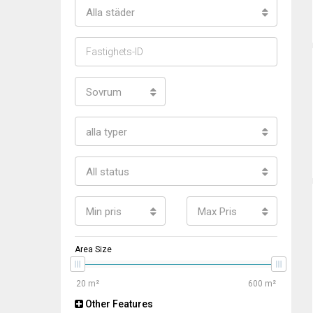
Alla städer
Sovrum
alla typer
All status
Min pris
Max Pris
Area Size
Other Features