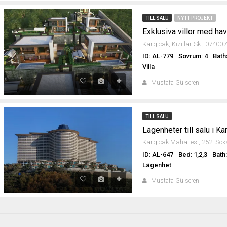
TILL SALU
NYTT PROJEKT
Exklusiva villor med hav
ID: AL-779
Sovrum: 4
Bath
Villa
Mustafa Gülseren
TILL SALU
Lägenheter till salu i Ka
ID: AL-647
Bed: 1,2,3
Bath:
Lägenhet
Mustafa Gülseren