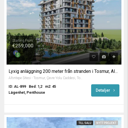
Starting From
€259,000
Lyxig anläggning 200 meter från stranden i Tosmur, Alanya
Altıntepe Sitesi - Tosmur, Çevre Yolu Caddesi, Tosmur Mah., Karakocalı, Alanya, Antalya, Akdeniz Bölgesi, 07460, Türkiye
ID: AL-899
Bed: 1,2
m2: 45
Detaljer
Lägenhet, Penthouse
TILL SALU
NYTT PROJEKT