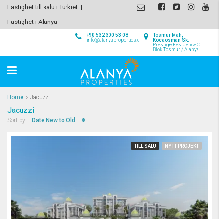
Fastighet till salu i Turkiet. |
Fastighet i Alanya
+90 532 300 53 08
Tosmur Mah,
info@alanyaproperties.com
Kocaosman Sk.
Prestige Residence C
Blok Tosmur / Alanya
Home
Jacuzzi
Jacuzzi
Date New to Old
Sort by:
TILL SALU
NYTT PROJEKT