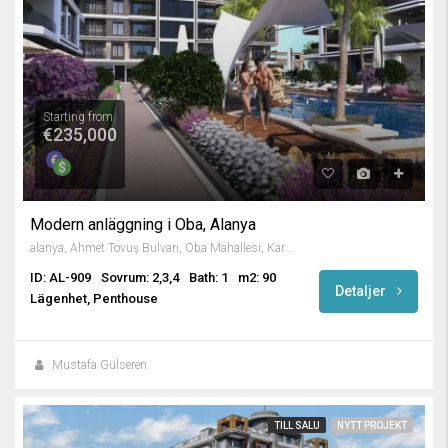
Starting from
€235,000
Modern anläggning i Oba, Alanya
alanya, Ahmet Tovuş Bulvarı, Oba Mahallesi, Karakocalı, Alanya, Antalya, Mediterranean Region, 07460, Turkey
ID: AL-909
Sovrum: 2,3,4
Bath: 1
m2: 90
Detaljer
Lägenhet, Penthouse
Mustafa Gülseren
TILL SALU
NYTT PROJEKT