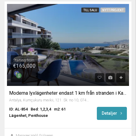
TILL SALU
NYTT PROJEKT
Starting from
€165,000
Moderna lyxlägenheter endast 1 km från stranden i Kargicak, Alanya
Antalya, Kumçukuru mevkii, 121. Sk. no 10, 07400 Alanya/Antalya, Turkey
ID: AL-854
Bed: 1,2,3,4
m2: 61
Detaljer
Lägenhet, Penthouse
Manager Halil Gülseren