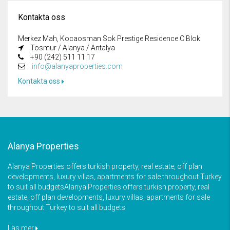
Kontakta oss
Merkez Mah, Kocaosman Sok Prestige Residence C Blok
Tosmur / Alanya / Antalya
+90 (242) 511 11 17
info@alanyaproperties.com
Kontakta oss
Alanya Properties
Alanya Properties offers turkish property, real estate, off plan
developments, luxury villas, apartments for sale throughout Turkey
to suit all budgetsAlanya Properties offers turkish property, real
estate, off plan developments, luxury villas, apartments for sale
throughout Turkey to suit all budgets
Läs mer