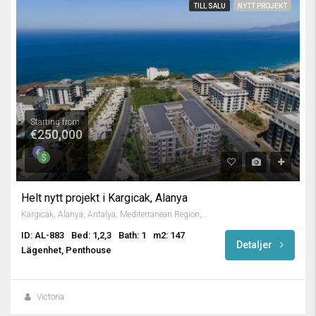
TILL SALU
NYTT PROJEKT
Starting from
€250,000
Helt nytt projekt i Kargicak, Alanya
Kargıcak, Alanya, Antalya, Mediterranean Region, 07435, Turkey
ID: AL-883
Bed: 1,2,3
Bath: 1
m2: 147
Detaljer
Lägenhet, Penthouse
Victoria