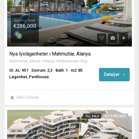
Starting from
€286,000
Nya lyxlägenheter i Mahmutlar, Alanya
Mahmutlar, Alanya, Antalya, Mediterranean Region, 3263, Turkey
ID: AL-951
Sovrum: 2,3
Bath: 1
m2: 85
Detaljer
Lägenhet, Penthouse
Halil Gülseren
TILL SALU
NYTT PROJEKT