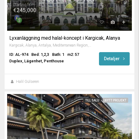
Starting from
€245,000
Lyxanläggning med halal-koncept i Kargicak, Alanya
Kargıcak, Alanya, Antalya, Mediterranean Region, 07440, Turkey
ID: AL-974
Bed: 1,2,3
Bath: 1
m2: 57
Detaljer
Duplex, Lägenhet, Penthouse
Halil Gülseren
TILL SALU
NYTT PROJEKT