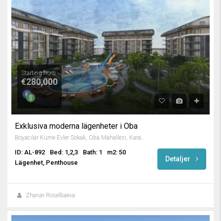
Starting from
€280,000
Exklusiva moderna lägenheter i Oba
Boyacılar Küme Evler Sokak, Oba Mahallesi, Karakocalı, Alanya, Antalya, Mediterranean Region, 07460, Turkey
ID: AL-892
Bed: 1,2,3
Bath: 1
m2: 50
Detaljer
Lägenhet, Penthouse
Zhanar Roselbaeva