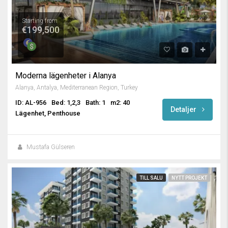
Starting from
€199,500
Moderna lägenheter i Alanya
Alanya, Antalya, Mediterranean Region, Turkey
ID: AL-956
Bed: 1,2,3
Bath: 1
m2: 40
Detaljer
Lägenhet, Penthouse
Mustafa Gülseren
TILL SALU
NYTT PROJEKT