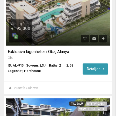
Starting from
€195,000
Exklusiva lägenheter i Oba, Alanya
Oba
ID: AL-915
Sovrum: 2,3,4
Baths: 2
m2: 58
Detaljer
Lägenhet, Penthouse
Mustafa Gülseren
TILL SALU
NYTT PROJEKT
VARMT ERBJUDANDE!