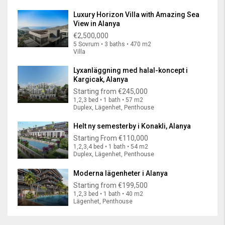
Luxury Horizon Villa with Amazing Sea
View in Alanya
€2,500,000
5 Sovrum • 3 baths • 470 m2
Villa
Lyxanläggning med halal-koncept i
Kargicak, Alanya
Starting from
€245,000
1,2,3 bed • 1 bath • 57 m2
Duplex, Lägenhet, Penthouse
Helt ny semesterby i Konakli, Alanya
Starting From
€110,000
1,2,3,4 bed • 1 bath • 54 m2
Duplex, Lägenhet, Penthouse
Moderna lägenheter i Alanya
Starting from
€199,500
1,2,3 bed • 1 bath • 40 m2
Lägenhet, Penthouse