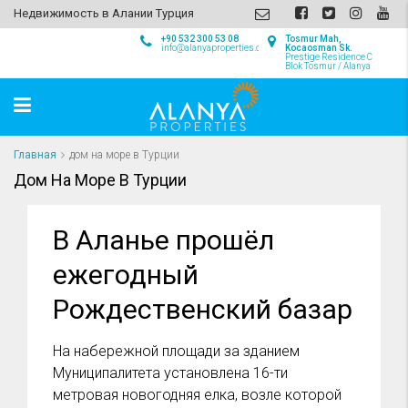
Недвижимость в Алании Турция
+90 532 300 53 08
Tosmur Mah,
info@alanyaproperties.com
Kocaosman Sk.
Prestige Residence C
Blok Tosmur / Alanya
Главная
дом на море в Турции
Дом На Море В Турции
В Аланье прошёл
ежегодный
Рождественский базар
На набережной площади за зданием
Муниципалитета установлена 16-ти
метровая новогодняя елка, возле которой