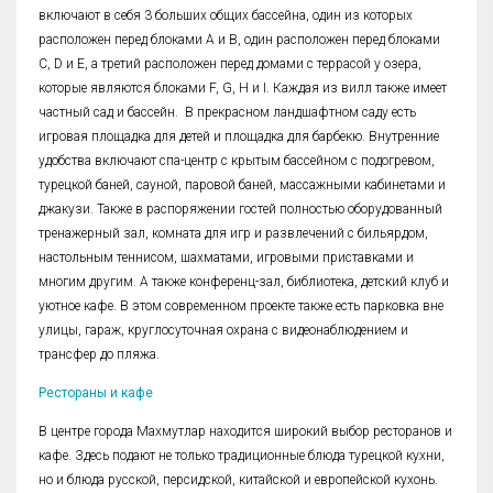
включают в себя 3 больших общих бассейна, один из которых
расположен перед блоками A и B, один расположен перед блоками
C, D и E, а третий расположен перед домами с террасой у озера,
которые являются блоками F, G, H и I. Каждая из вилл также имеет
частный сад и бассейн. В прекрасном ландшафтном саду есть
игровая площадка для детей и площадка для барбекю. Внутренние
удобства включают спа-центр с крытым бассейном с подогревом,
турецкой баней, сауной, паровой баней, массажными кабинетами и
джакузи. Также в распоряжении гостей полностью оборудованный
тренажерный зал, комната для игр и развлечений с бильярдом,
настольным теннисом, шахматами, игровыми приставками и
многим другим. А также конференц-зал, библиотека, детский клуб и
уютное кафе. В этом современном проекте также есть парковка вне
улицы, гараж, круглосуточная охрана с видеонаблюдением и
трансфер до пляжа.
Рестораны и кафе
В центре города Махмутлар находится широкий выбор ресторанов и
кафе. Здесь подают не только традиционные блюда турецкой кухни,
но и блюда русской, персидской, китайской и европейской кухонь.