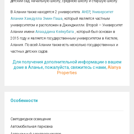
детский сад, начальную школу, среднюю школу и старшую школу.
В Алании также находятся 2 университета.
AHEP
,
Университет
Алании Хамдулла Эмин Паша
, который является частным
университетом и расположен в Джикджилли. Второй — Университет
Алании имени
Алааддина Кейкубата
, который был основан в
2015 году и является государственным университетом в Кестеле,
Алания. По всей Алании также есть несколько государственных и
частных детских садов.
Для получения дополнительной информации о вашем
доме в Аланье, пожалуйста, свяжитесь с нами,
Alanya
Properties
Особенности
Cветодиодное освещение
Автомобильная парковка