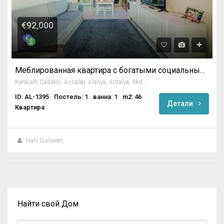
€92,000
Меблированная квартира с богатыми социальными удобствами в Авсалларе
Karacalti Caddesi, Avsallar, Alanya, Antalya, Akdeniz Bölgesi, 07407, Türkiye
ID: AL-1395
Постель: 1
ванна: 1
m2: 46
Детали
Квартира
Halil Gülseren
Найти свой Дом