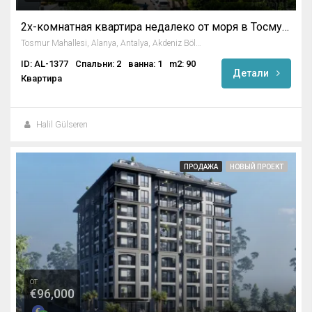
2х-комнатная квартира недалеко от моря в Тосмуре / Алания
Tosmur Mahallesi, Alanya, Antalya, Akdeniz Bölgesi, Türkiye
ID: AL-1377
Спальни: 2
ванна: 1
m2: 90
Детали
Квартира
Halil Gülseren
ПРОДАЖА
НОВЫЙ ПРОЕКТ
от
€96,000