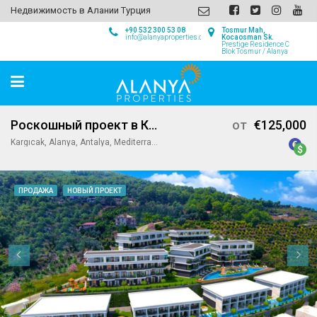
Недвижимость в Алании Турция
+90 532 300 53 08
Tosmur Mah,
info@alanyaproperties.com
Kocaosman Sk.
Prestige Residence C
Blok Tosmur / Alanya
Роскошный проект в Каргыджаке, Алания
от
€125,000
Kargıcak, Alanya, Antalya, Mediterranean Region, 07440, Turkey
ПРОДАЖА
НОВЫЙ ПРОЕКТ