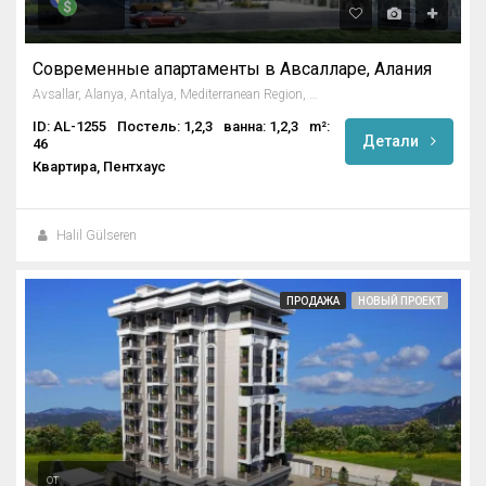
Современные апартаменты в Авсалларе, Алания
Avsallar, Alanya, Antalya, Mediterranean Region, 07407, Turkey
ID: AL-1255
Постель: 1,2,3
ванна: 1,2,3
m²:
Детали
46
Квартира, Пентхаус
Halil Gülseren
ПРОДАЖА
НОВЫЙ ПРОЕКТ
от