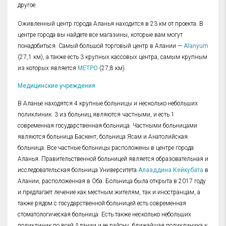
другое.
Оживленный центр города Аланья находится в 23 км от проекта. В
центре города вы найдете все магазины, которые вам могут
понадобиться. Самый большой торговый центр в Алании —
Alanyum
(27,1 км), а также есть 3 крупных кассовых центра, самым крупным
из которых является
МЕТРО
(27,8 км).
Медицинские учреждения
В Аланье находятся 4 крупные больницы и несколько небольших
поликлиник. 3 из больниц являются частными, и есть 1
современная государственная больница. Частными больницами
являются больница Баскент, больница Ясам и Анатолийская
больница. Все частные больницы расположены в центре города
Аланья. Правительственной больницей является образовательная и
исследовательская больница Университета
Алааддина Кейкубата
в
Алании, расположенная в Оба. Больница была открыта в 2017 году
и предлагает лечение как местным жителям, так и иностранцам, а
также рядом с государственной больницей есть современная
стоматологическая больница. Есть также несколько небольших
поликлиник по всей Алании и ее району, ближайшая поликлиника к