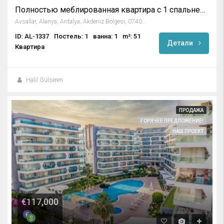
Полностью меблированная квартира с 1 спальней в Emerald Dreams
Avsallar, Alanya, Antalya, Akdeniz Bölgesi, 07407, Türkiye
ID: AL-1337
Постель: 1
ванна: 1
m²: 51
Детали
Квартира
Halil Gülseren
ПРОДАЖА
ГОРЯЧЕЕ ПРЕДЛОЖЕНИЕ!
НАШ ПРОЕКТ
€117,000