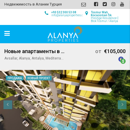
Недвижимость в Алании Турция
+90 532 300 53 08
Tosmur Mah,
info@alanyaproperties.com
Kocaosman Sk.
Prestige Residence C
Blok Tosmur / Alanya
Новые апартаменты в Авсалларе, Аланья
от
€105,000
Avsallar, Alanya, Antalya, Mediterranean Region, Turkey
ПРОДАЖА
НОВЫЙ ПРОЕКТ