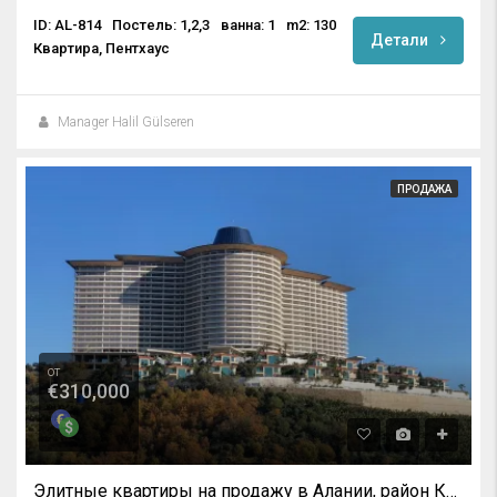
ID: AL-814
Постель: 1,2,3
ванна: 1
m2: 130
Детали
Квартира, Пентхаус
Manager Halil Gülseren
ПРОДАЖА
от
€310,000
Элитные квартиры на продажу в Алании, район Каргыджак