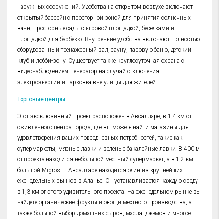
наружных сооружений. Удобства на открытом воздухе включают
открытый бассейн с просторной зоной для принятия солнечных
ванн, просторные сады с игровой площадкой, беседками и
площадкой для барбекю. Внутренние удобства включают полностью
оборудованный тренажерный зал, сауну, паровую баню, детский
клуб и лобби-зону. Существует также круглосуточная охрана с
видеонаблюдением, генератор на случай отключения
электроэнергии и парковка вне улицы для жителей.
Торговые центры
Этот эксклюзивный проект расположен в Авсалларе, в 1,4 км от
оживленного центра города, где вы можете найти магазины для
удовлетворения ваших повседневных потребностей, такие как
супермаркеты, мясные лавки и зеленые бакалейные лавки. В 400 м
от проекта находится небольшой местный супермаркет, а в 1,2 км —
большой Migros. В Авсалларе находится один из крупнейших
еженедельных рынков в Аланье. Он устанавливается каждую среду
в 1,3 км от этого удивительного проекта. На еженедельном рынке вы
найдете органические фрукты и овощи местного производства, а
также большой выбор домашних сыров, масла, джемов и многое