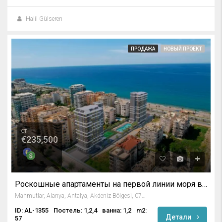
Halil Gülseren
ПРОДАЖА
НОВЫЙ ПРОЕКТ
от
€235,500
Роскошные апартаменты на первой линии моря в Махмутларе, Алания
Mahmutlar, Alanya, Antalya, Akdeniz Bölgesi, 07450, Türkiye
ID: AL-1355
Постель: 1,2,4
ванна: 1,2
m2:
Детали
57