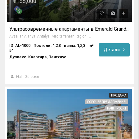
€155,000
Ультрасовременные апартаменты в Emerald Grand Deluxe
Avsallar, Alanya, Antalya, Mediterranean Region, Turkey
ID: AL-1000
Постель: 1,2,3
ванна: 1,2,3
m²:
Детали
51
Дуплекс, Квартира, Пентхаус
Halil Gülseren
ПРОДАЖА
ГОРЯЧЕЕ ПРЕДЛОЖЕНИЕ!
НАШ ПРОЕКТ