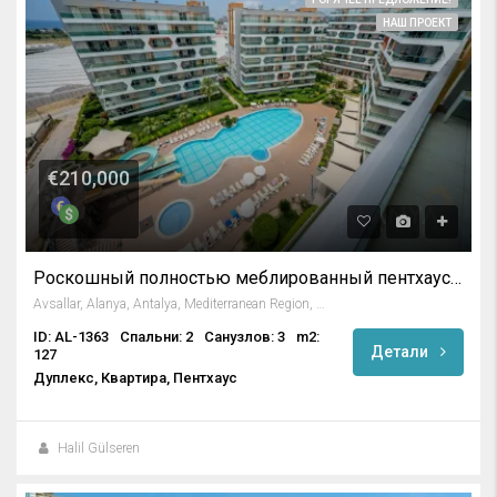
НАШ ПРОЕКТ
€210,000
Роскошный полностью меблированный пентхаус в Emerald Park
Avsallar, Alanya, Antalya, Mediterranean Region, Turkey
ID: AL-1363
Спальни: 2
Санузлов: 3
m2:
Детали
127
Дуплекс, Квартира, Пентхаус
Halil Gülseren