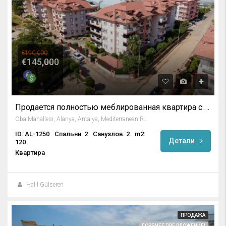
€190,000
€145,000
Продается полностью меблированная квартира с 2 спальнями в Оба, Алания
Oba Mahallesi, Alanya, Antalya, Mediterranean Region, 07469, Turkey
ID: AL-1250
Спальни: 2
Санузлов: 2
m2:
Детали
120
Квартира
Halil Gülseren
ПРОДАЖА
ГОРЯЧЕЕ ПРЕДЛОЖЕНИЕ!