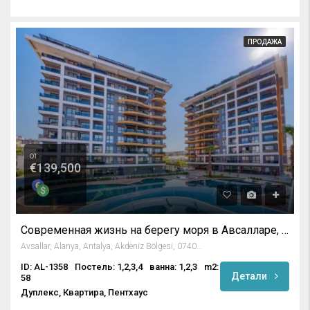
ПРОДАЖА
от
€139,500
Современная жизнь на берегу моря в Авсалларе, Алания
Avsallar, Alanya, Antalya, Akdeniz Bölgesi, 07407, Türkiye
ID: AL-1358
Постель: 1,2,3,4
ванна: 1,2,3
m2:
Детали
58
Дуплекс, Квартира, Пентхаус