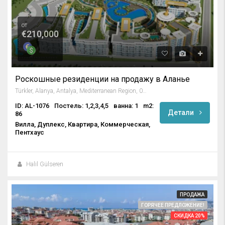
от
€210,000
Роскошные резиденции на продажу в Аланье
Türkler, Alanya, Antalya, Mediterranean Region, 07410, Turkey
ID: AL-1076
Постель: 1,2,3,4,5
ванна: 1
m2:
Детали
86
Вилла, Дуплекс, Квартира, Коммерческая,
Пентхаус
Halil Gülseren
ПРОДАЖА
ГОРЯЧЕЕ ПРЕДЛОЖЕНИЕ!
СКИДКА 20%