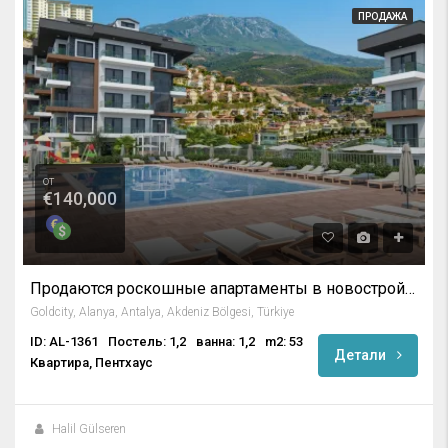
ПРОДАЖА
от
€140,000
Продаются роскошные апартаменты в новостройке в престижном комплексе Gold City Каргыджак, Алания
Goldcity, Alanya, Antalya, Akdeniz Bölgesi, Türkiye
ID: AL-1361
Постель: 1,2
ванна: 1,2
m2: 53
Детали
Квартира, Пентхаус
Halil Gülseren