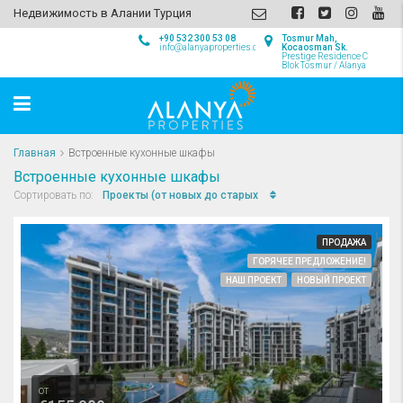
Недвижимость в Алании Турция
+90 532 300 53 08
Tosmur Mah,
info@alanyaproperties.com
Kocaosman Sk.
Prestige Residence C
Blok Tosmur / Alanya
Главная
Встроенные кухонные шкафы
Встроенные кухонные шкафы
Проекты (от новых до старых
Сортировать по:
ПРОДАЖА
ГОРЯЧЕЕ ПРЕДЛОЖЕНИЕ!
НАШ ПРОЕКТ
НОВЫЙ ПРОЕКТ
от