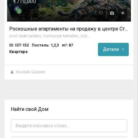
€710,000
Роскошные апартаменты на продажу в центре Стамбула
İncirli Dede Caddesi, Cumhuriyet Mahallesi, Şişli, İstanbul, Marmara Bölgesi, 34380, Türkiye
ID: IST-152
Постель: 1,2,3
m²: 87
Детали
Квартира
Mustafa Gülseren
Найти свой Дом