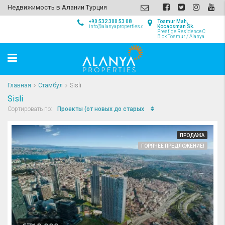
Недвижимость в Алании Турция
+90 532 300 53 08
Tosmur Mah,
info@alanyaproperties.com
Kocaosman Sk.
Prestige Residence C
Blok Tosmur / Alanya
Главная
Стамбул
Sisli
Sisli
Проекты (от новых до старых
Сортировать по:
ПРОДАЖА
ГОРЯЧЕЕ ПРЕДЛОЖЕНИЕ!