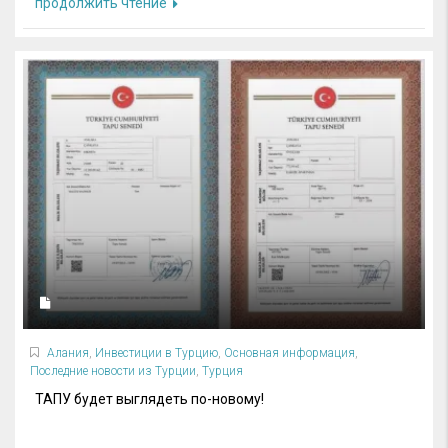
продолжить чтение
Алания
,
Инвестиции в Турцию
,
Основная информация
,
Последние новости из Турции
,
Турция
ТАПУ будет выглядеть по-новому!