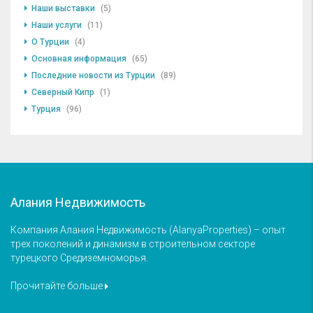
Наши выставки
(5)
Наши услуги
(11)
О Турции
(4)
Основная информация
(65)
Последние новости из Турции
(89)
Северный Кипр
(1)
Турция
(96)
Алания Недвижимость
Компания Алания Недвижимость (AlanyaProperties) – опыт
трех поколений и динамизм в строительном секторе
турецкого Средиземноморья.
Прочитайте больше