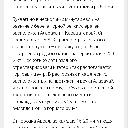
населенном различными животными и рыбками.
Буквально в нескольких минутах езды на
равнине у берега горной речки Аларачай
расположен Аларахан – Каравансарай. Он
представляет собой пример строительного
зодчества турков – сельджуков, он был
построен из редкого камня на территории в 200
м кв. Несколько лет назад его
отреставрировали и теперь так располагается
торговый центр. В ресторанах и кафетериях,
расположенных на протяжении речки Аларачай,
можно провести время, любуясь естественной
красотой этого прекрасного места и
наслаждаясь вкусами рыбы, только что
выловленной из горного ручья.
От городка Авсаллар каждые 15-20 минут ходят
постоянные маршрутные автобусы до Алании.