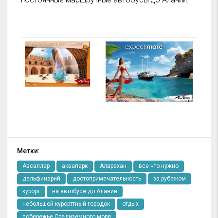
Метки:
Авсаллар
аквапарк
Аларахан
все что нужно
дельфинарий
достопримечательность
за рубежом
курорт
на автобусе до Алании
небольшой курорттный городок
отдых
побережье Средиземного моря