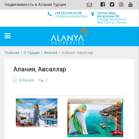
Недвижимость в Алании Турция
+90 532 300 53 08
Tosmur Mah,
info@alanyaproperties.com
Kocaosman Sk.
Prestige Residence C
Blok Tosmur / Alanya
Главная
О Турции
Алания
Алания, Авсаллар
Алания, Авсаллар
Алания
0