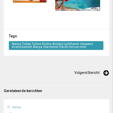
Tags:
Alanya Turkije Turkse Rivièra Antalya luchthaven cleopatra
strand Kasteel Alanya Oba Kestel Cikcilli Dimcai rivier
Volgend Bericht
Gerelateerde berichten
Alanya