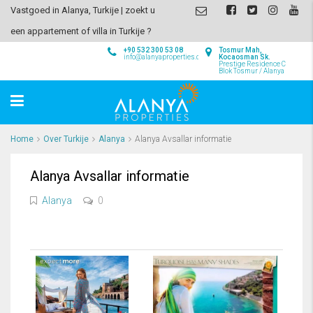
Vastgoed in Alanya, Turkije | zoekt u
een appartement of villa in Turkije ?
+90 532 300 53 08
Tosmur Mah,
info@alanyaproperties.com
Kocaosman Sk.
Prestige Residence C
Blok Tosmur / Alanya
Home
Over Turkije
Alanya
Alanya Avsallar informatie
Alanya Avsallar informatie
Alanya
0