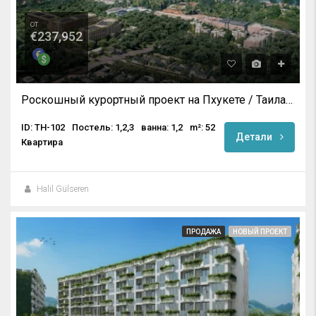
от
€237,952
Роскошный курортный проект на Пхукете / Таиланд
ID: TH-102
Постель: 1,2,3
ванна: 1,2
m²: 52
Детали
Квартира
Halil Gülseren
ПРОДАЖА
НОВЫЙ ПРОЕКТ