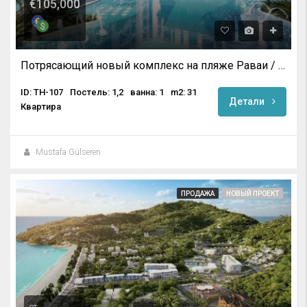
€105,000
Потрясающий новый комплекс на пляже Раваи / Пхукет
ID: TH-107
Постель: 1,2
ванна: 1
m2: 31
Детали
Квартира
Mustafa Gülseren
ПРОДАЖА
НОВЫЙ ПРОЕКТ
от