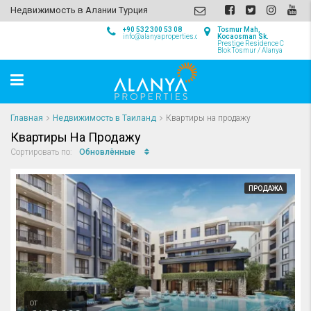
Недвижимость в Алании Турция
+90 532 300 53 08
Tosmur Mah,
info@alanyaproperties.com
Kocaosman Sk.
Prestige Residence C
Blok Tosmur / Alanya
Главная
Недвижимость в Таиланд
Квартиры на продажу
Квартиры На Продажу
Обновлённые
Сортировать по:
ПРОДАЖА
от