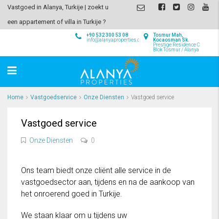
Vastgoed in Alanya, Turkije | zoekt u
een appartement of villa in Turkije ?
+90 532 300 53 08
Tosmur Mah,
info@alanyaproperties.com
Kocaosman Sk.
Prestige Residence C
Blok Tosmur / Alanya
Home
Vastgoedservice
Onze Diensten
Vastgoed service
Vastgoed service
Onze Diensten
0
Ons team biedt onze cliënt alle service in de
vastgoedsector aan, tijdens en na de aankoop van
het onroerend goed in Turkije.
We staan klaar om u tijdens uw