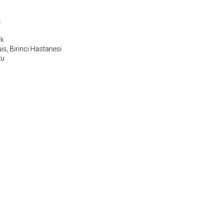
z
rk
is, Birinci Hastanesi
zu