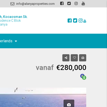
info@alanyaproperties.com
h, Kocaosman Sk.
sidence C Blok
lanya
erlands
vanaf
€280,000