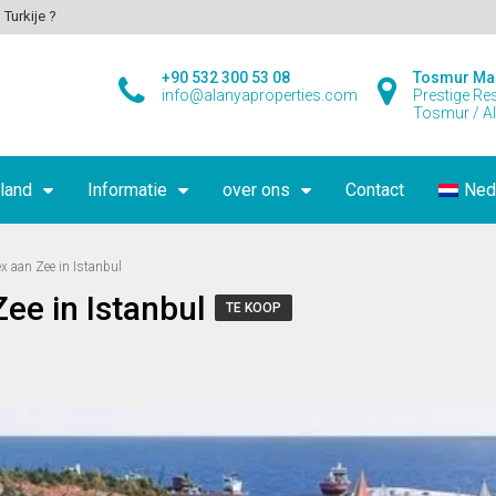
 Turkije ?
+90 532 300 53 08
Tosmur Ma
info@alanyaproperties.com
Prestige Re
Tosmur / A
land
Informatie
over ons
Contact
Ned
x aan Zee in Istanbul
ee in Istanbul
TE KOOP