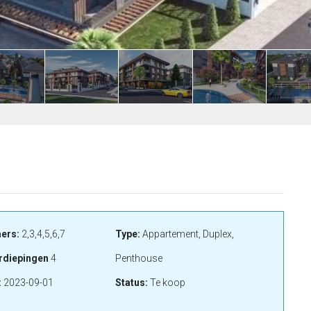
ers:
2,3,4,5,6,7
Type:
Appartement, Duplex,
rdiepingen
4
Penthouse
:
2023-09-01
Status:
Te koop