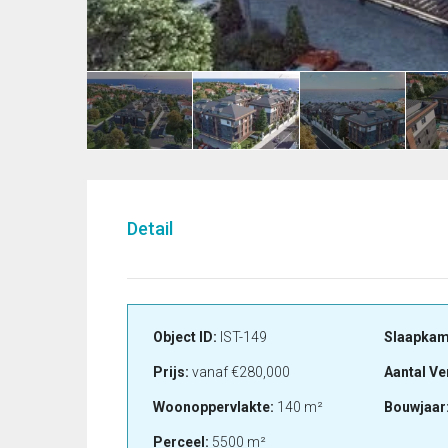
Detail
Object ID:
IST-149
Slaapkam
Prijs:
vanaf
€280,000
Aantal Ve
Woonoppervlakte:
140 m²
Bouwjaar
Perceel:
5500 m²