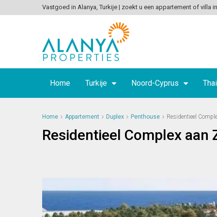
Vastgoed in Alanya, Turkije | zoekt u een appartement of villa in
Home
Turkije
Noord-Cyprus
Thai
Home
Appartement
Duplex
Penthouse
Residentieel Comple
Residentieel Complex aan Z