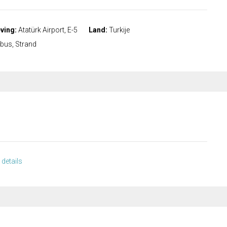
ving:
Atatürk Airport, E-5
Land:
Turkije
bus, Strand
 details