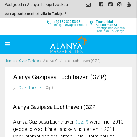
Vastgoed in Alanya, Turkije | zoekt u
een appartement of villa in Turkije ?
+90 532 300 53 08
Tosmur Mah,
info@alanyaproperties.com
Kocaosman Sk.
Prestige Residence C
Blok Tosmur / Alanya
Home
Over Turkije
Alanya Gazipasa Luchthaven (GZP)
Alanya Gazipasa Luchthaven (GZP)
Over Turkije
0
Alanya Gazipasa Luchthaven (GZP
Alanya Gazipasa Luchthaven
(GZP)
werd in juli 2010
geopend voor binnenlandse vluchten en in 2011
voor internationale vluchten. Er is 1 terminal van