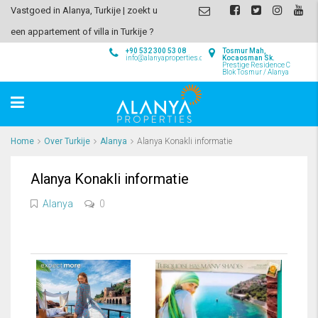
Vastgoed in Alanya, Turkije | zoekt u
een appartement of villa in Turkije ?
+90 532 300 53 08
Tosmur Mah,
info@alanyaproperties.com
Kocaosman Sk.
Prestige Residence C
Blok Tosmur / Alanya
Home
Over Turkije
Alanya
Alanya Konakli informatie
Alanya Konakli informatie
Alanya
0