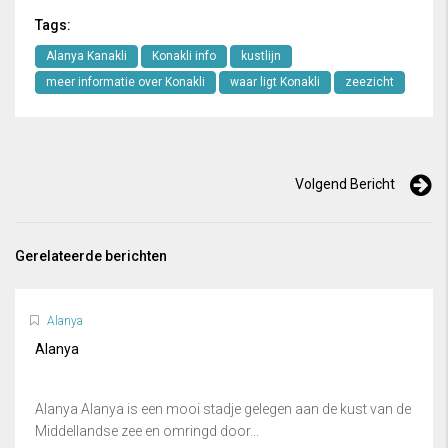
Tags:
Alanya Kanakli
Konakli info
kustlijn
meer informatie over Konakli
waar ligt Konakli
zeezicht
Volgend Bericht
Gerelateerde berichten
Alanya
Alanya
Alanya Alanya is een mooi stadje gelegen aan de kust van de
Middellandse zee en omringd door...