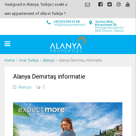
Vastgoed in Alanya, Turkije | zoekt u
een appartement of villa in Turkije ?
+90 532 300 53 08
Tosmur Mah,
info@alanyaproperties.com
Kocaosman Sk.
Prestige Residence C
Blok Tosmur / Alanya
Home
Over Turkije
Alanya
Alanya Demirtaş informatie
Alanya Demirtaş informatie
Alanya
0