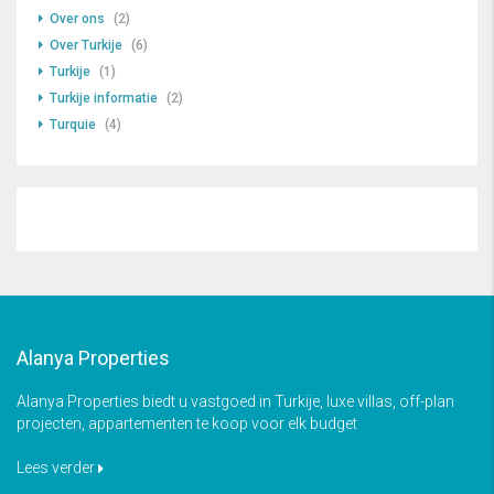
Over ons
(2)
Over Turkije
(6)
Turkije
(1)
Turkije informatie
(2)
Turquie
(4)
Alanya Properties
Alanya Properties biedt u vastgoed in Turkije, luxe villas, off-plan
projecten, appartementen te koop voor elk budget
Lees verder