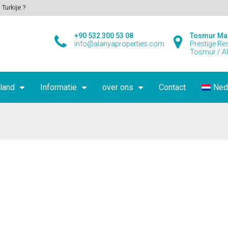
 Turkije ?
+90 532 300 53 08
Tosmur Ma
info@alanyaproperties.com
Prestige Re
Tosmur / A
land
Informatie
over ons
Contact
Ned