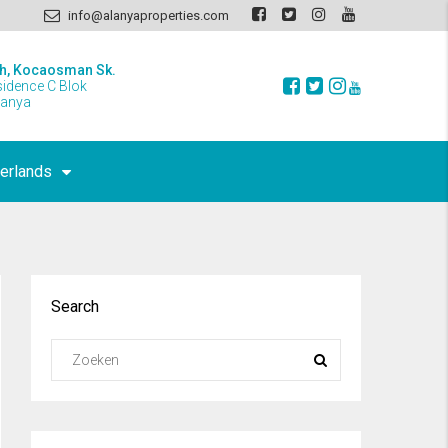
info@alanyaproperties.com
h, Kocaosman Sk.
sidence C Blok
lanya
erlands
Search