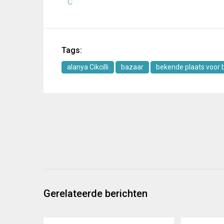
C
Tags:
alanya Cikcilli
bazaar
bekende plaats voor 
Gerelateerde berichten