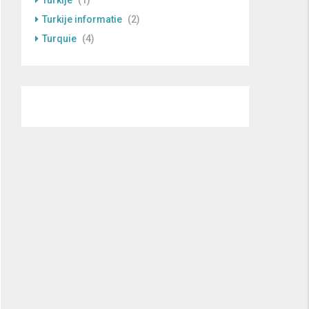
Turkije
(1)
Turkije informatie
(2)
Turquie
(4)