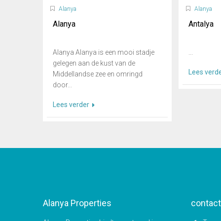
Alanya
Alanya
Alanya
Antalya
Alanya Alanya is een mooi stadje
...
gelegen aan de kust van de
Lees verd
Middellandse zee en omringd
door...
Lees verder
Alanya Properties
contact