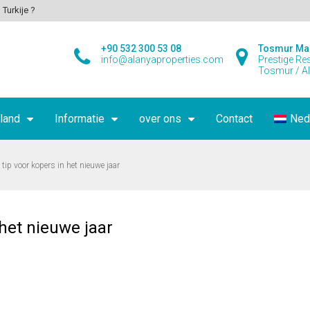
 Turkije ?
+90 532 300 53 08
Tosmur Ma
info@alanyaproperties.com
Prestige Re
Tosmur / A
land
Informatie
over ons
Contact
Ned
s tip voor kopers in het nieuwe jaar
 het nieuwe jaar