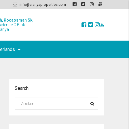
info@alanyaproperties.com
h, Kocaosman Sk.
sidence C Blok
lanya
erlands
Search