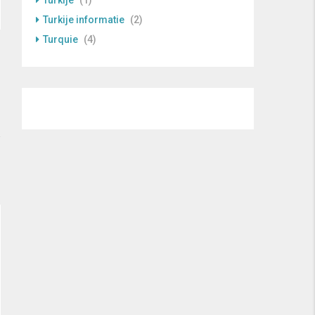
Turkije
(1)
Turkije informatie
(2)
Turquie
(4)