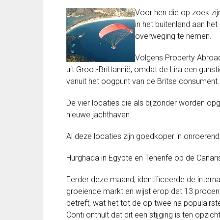
Voor hen die op zoek zij
in het buitenland aan het
overweging te nemen.
Volgens Property Abroad g
uit Groot-Brittannië, omdat de Lira een guns
vanuit het oogpunt van de Britse consument.
De vier locaties die als bijzonder worden op
nieuwe jachthaven.
Al deze locaties zijn goedkoper in onroeren
Hurghada in Egypte en Tenerife op de Canaris
Eerder deze maand, identificeerde de interna
groeiende markt en wijst erop dat 13 procen
betreft, wat het tot de op twee na populai
Conti onthult dat dit een stijging is ten opzi