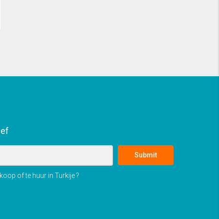
ief
Submit
oop of te huur in Turkije ?