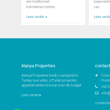
een traditioneel
baanverle
Kamelenworstelen...
van...
Lees verder
Lees verd
Alanya Properties
contact
Alanya Properties biedt u vastgoed in
Tosmu
Turkije, luxe villas, off-plan projecten,
Prest
appartementen te koop voor elk budget
+90 5
info
Lees verder
contacte