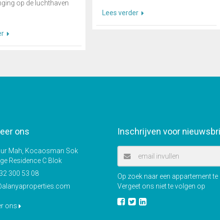
nging op de luchthaven
Lees verder
er
eer ons
Inschrijven voor nieuwsbr
r Mah, Kocaosman Sok
ige Residence C Blok
32 300 53 08
Op zoek naar een appartement te k
@alanyaproperties.com
Vergeet ons niet te volgen op
er ons