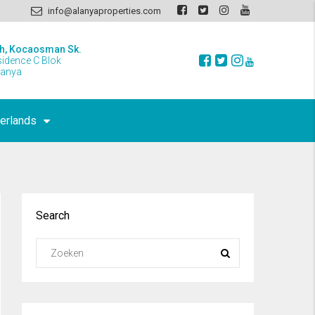
info@alanyaproperties.com
h, Kocaosman Sk.
sidence C Blok
lanya
erlands
Search