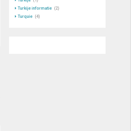
Turkije
(1)
Turkije informatie
(2)
Turquie
(4)