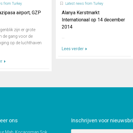
ws from Turkey
Latest news from Turkey
zipasa airport, GZP
Alanya Kerstmarkt
Internationaal op 14 december
2014
enblik zijn er grote
n de gang voor de
...
nging op de luchthaven
Lees verder
er
eer ons
Inschrijven voor nieuwsbr
r Mah, Kocaosman Sok