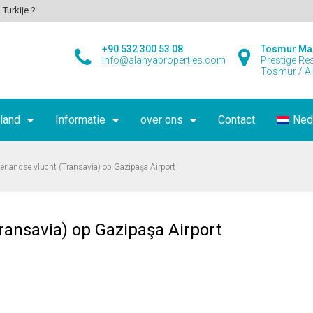
 Turkije ?
+90 532 300 53 08
Tosmur Ma
info@alanyaproperties.com
Prestige Re
Tosmur / A
land
Informatie
over ons
Contact
Ned
derlandse vlucht (Transavia) op Gazipaşa Airport
ransavia) op Gazipaşa Airport