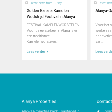
Latest news from Turkey
Latest ne
Golden Banana Kamelen
Alanya-Ga
Wedstrijd Festival in Alanya
FESTIVAL KAMELENWORSTELEN
Voor het og
Voor de eerste keer in Alana is er
werken aa
een traditioneel
baanverle
Kamelenworstelen...
van...
Lees verder
Lees verd
Alanya Properties
contact
Alanya Properties biedt u vastgoed in
Tosmu