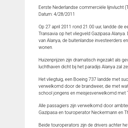
Eerste
Nederlandse
commerciële
lijnvlucht
(
Datum
:
4/28/2011
Op
27 april 2011
rond
21.00 uur
,
landde
de e
Transavia
op
het vliegveld
Gazipasa
Alanya
.
van Alanya, de
buitenlandse
investeerders en
wonen
.
Huizenprijzen zijn
dramatisch ingezakt
als ge
luchthaven
dicht bij
het ​​paradijs
Alanya
zal
ze
Het
vliegtuig
,
een Boeing
737
landde met su
verwelkomd door
de
brandweer
, die
met wat
school
jongens en
meisjes
verwelkomd
met
Alle
passagiers zijn
verwelkomd door
ambte
Gazipasa
en
touroperator
Neckermann
en 
Beide
touroperators
zijn de
drivers
achter
he