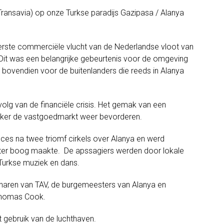
Transavia
) op
onze
Turkse
paradijs
Gazipasa
/
Alanya
erste
commerciële
vlucht
van
de
Nederlandse
vloot
van
Dit was
een
belangrijke gebeurtenis voor
de omgeving
bovendien
voor
de
buitenlanders
die reeds in
Alanya
volg van
de
financiële crisis.
Het
gemak
van
een
ker
de
vastgoedmarkt
weer
bevorderen
.
cces
na twee
triomf
cirkels
over
Alanya
en
werd
er
boog maakte
.
De apssagiers werden door l
okale
Turkse
muziek
en dans
.
naren
van
TAV
,
de
burgemeesters
van Alanya
en
Thomas
Cook
.
t
gebruik
van
de luchthaven
.