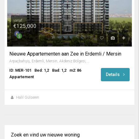
vanaf
€125,000
Nieuwe Appartementen aan Zee in Erdemli / Mersin
Arpaçbahşiş, Erdemli, Mersin, Akdeniz Bölgesi, 33730, Türkiye
ID: MER-101
Bed: 1,2
Bad: 1,2
m2: 86
Details
Appartement
Halil Gülseren
Zoek en vind uw nieuwe woning