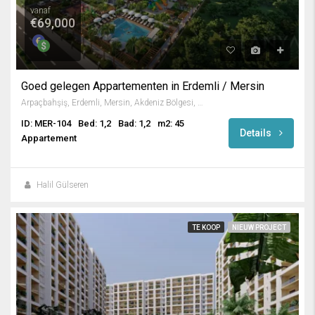
vanaf
€69,000
Goed gelegen Appartementen in Erdemli / Mersin
Arpaçbahşiş, Erdemli, Mersin, Akdeniz Bölgesi, 33730, Türkiye
ID: MER-104
Bed: 1,2
Bad: 1,2
m2: 45
Details
Appartement
Halil Gülseren
TE KOOP
NIEUW PROJECT