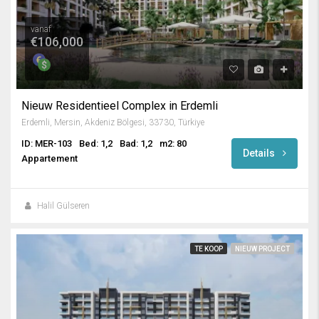
vanaf
€106,000
Nieuw Residentieel Complex in Erdemli
Erdemli, Mersin, Akdeniz Bölgesi, 33730, Türkiye
ID: MER-103
Bed: 1,2
Bad: 1,2
m2: 80
Details
Appartement
Halil Gülseren
TE KOOP
NIEUW PROJECT