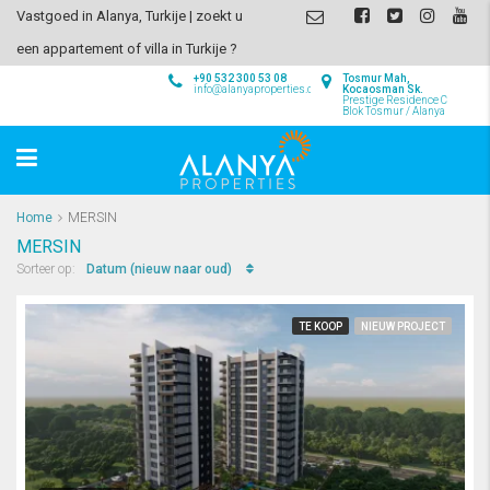
Vastgoed in Alanya, Turkije | zoekt u
een appartement of villa in Turkije ?
+90 532 300 53 08
Tosmur Mah,
info@alanyaproperties.com
Kocaosman Sk.
Prestige Residence C
Blok Tosmur / Alanya
Home
MERSIN
MERSIN
Datum (nieuw naar oud)
Sorteer op:
TE KOOP
NIEUW PROJECT