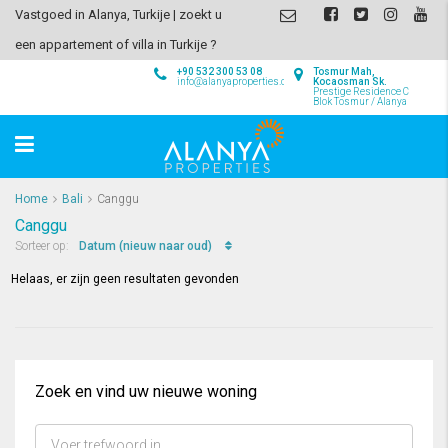
Vastgoed in Alanya, Turkije | zoekt u
een appartement of villa in Turkije ?
+90 532 300 53 08
Tosmur Mah,
info@alanyaproperties.com
Kocaosman Sk.
Prestige Residence C
Blok Tosmur / Alanya
Home
Bali
Canggu
Canggu
Datum (nieuw naar oud)
Sorteer op:
Helaas, er zijn geen resultaten gevonden
Zoek en vind uw nieuwe woning