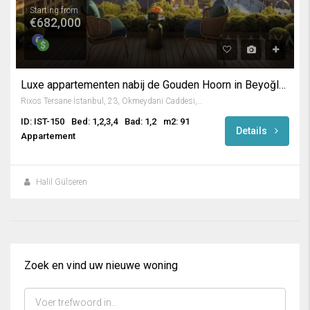
Starting from
€682,000
Luxe appartementen nabij de Gouden Hoorn in Beyoğlu / Istanbul
Rixos Tersane İstanbul, 23, Okmeydani Caddesi, Keçeci Piri, Keçeci Piri Mahallesi, Beyoğlu, İstanbul, Marmara Bölgesi, 34445, Türkiye
ID: IST-150
Bed: 1,2,3,4
Bad: 1,2
m2: 91
Details
Appartement
Halil Gülseren
Zoek en vind uw nieuwe woning