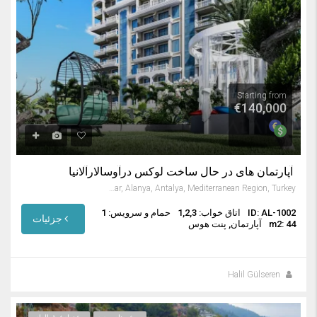
Starting from
€140,000
آپارتمان های در حال ساخت لوکس درآوسالارآلانیا
Avsallar, Alanya, Antalya, Mediterranean Region, Turkey
ID: AL-1002
اتاق خواب: 1,2,3
حمام و سرویس: 1
جزئیات
m2: 44
آپارتمان, پنت هوس
Halil Gülseren