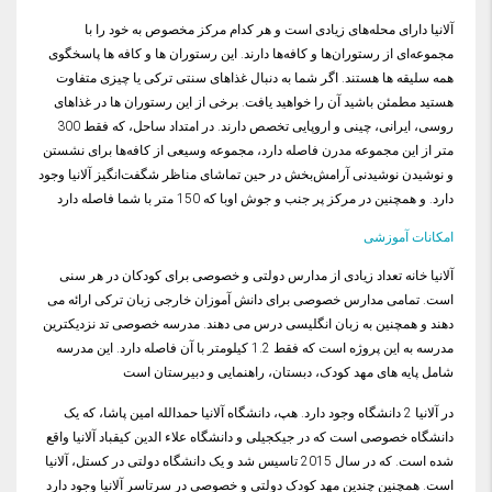
آلانیا دارای محله‌های زیادی است و هر کدام مرکز مخصوص به خود را با
مجموعه‌ای از رستوران‌ها و کافه‌ها دارند. این رستوران ها و کافه ها پاسخگوی
همه سلیقه ها هستند. اگر شما به دنبال غذاهای سنتی ترکی یا چیزی متفاوت
هستید مطمئن باشید آن را خواهید یافت. برخی از این رستوران ها در غذاهای
روسی، ایرانی، چینی و اروپایی تخصص دارند. در امتداد ساحل، که فقط 300
متر از این مجموعه مدرن فاصله دارد، مجموعه وسیعی از کافه‌ها برای نشستن
و نوشیدن نوشیدنی آرامش‌بخش در حین تماشای مناظر شگفت‌انگیز آلانیا وجود
دارد. و همچنین در مرکز پر جنب و جوش اوبا که 150 متر با شما فاصله دارد
امکانات آموزشی
آلانیا خانه تعداد زیادی از مدارس دولتی و خصوصی برای کودکان در هر سنی
است. تمامی مدارس خصوصی برای دانش آموزان خارجی زبان ترکی ارائه می
دهند و همچنین به زبان انگلیسی درس می دهند. مدرسه خصوصی تد نزدیکترین
مدرسه به این پروژه است که فقط 1.2 کیلومتر با آن فاصله دارد. این مدرسه
شامل پایه های مهد کودک، دبستان، راهنمایی و دبیرستان است
در آلانیا 2 دانشگاه وجود دارد. هپ، دانشگاه آلانیا حمدالله امین پاشا، که یک
دانشگاه خصوصی است که در جیکجیلی و دانشگاه علاء الدین کیقباد آلانیا واقع
شده است. که در سال 2015 تاسیس شد و یک دانشگاه دولتی در کستل، آلانیا
است. همچنین چندین مهد کودک دولتی و خصوصی در سرتاسر آلانیا وجود دارد