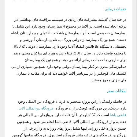
خدمات درمانی
در چند سال گذشته پیشرفت های زیادی در سیستم مراقبت های بهداشتی در
ترکیه ایجاد شده است. در آلانیا در مجموع 4 بیمارستان وجود دارد. این شامل 3
بیمارستان خصوصی است. آنها بیمارستان باشکنت، آناتولی و بیمارستان یاشام
هستند. همچنین یک بیمارستان دولتی بزرگ، به نام بیمارستان آموزشی و
تحقیقاتی دانشگاه علاءالدین کیقباد آلانیا وجود دارد. بیمارستان دولتی که 950
با مجتمع فاصله دارد. در سال 2017 افتتاح شد و هم برای ساکنان محلی و هم
برای خارجی ها خدمات درمانی ارائه می دهد. و همچنین یک بیمارستان
دندانپزشکی مدرن در کنار بیمارستان دولتی وجود دارد. همچنین بسیاری از پلی
کلینیک های کوچکتر را در سرتاسر آلانیا خواهید دید که برای مقابله با بیماری
های جزئی مجهز هستند
امکانات سفر
در فاصله رانندگی از این پروژه منحصر به فرد، 2 فرودگاه بین المللی وجود
دارد. نزدیک‌ترین فرودگاه، کوچک‌تر از 2 فرودگاه،
فرودگاه بین‌المللی آلانیا
قاضی پاشا
است که 37 کیلومتر با آن فاصله دارد. پروازهای بین المللی هر
هفته به و از فرودگاه بین المللی آلانیا قاضی پاشا انجام می شود. و همچنین
چندین پرواز داخلی روزانه. اینها شامل پروازهای روزانه به و از برخی از
بزرگترین فرودگاه های ترکیه مانند فرودگاه استانبول، فرودگاه صابیها گوچمن