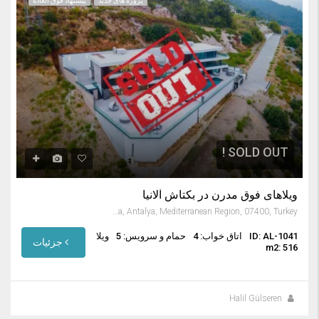
پروژه های جدید
پیشنهاد فوق العاده
SOLD OUT !
ویلاهای فوق مدرن در بکتاش آلانیا
Bektaş, Alanya, Antalya, Mediterranean Region, 07400, Turkey
ID: AL-1041
اتاق خواب: 4
حمام و سرویس: 5
ویلا
جزئیات
m2: 516
Halil Gülseren