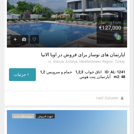
Starting From
€127,000
آپارتمان های نوساز برای فروش در اوبا آلانیا
Oba Mahallesi, Alanya, Antalya, Mediterranean Region, Turkey
ID: AL-1241
اتاق خواب: 1,2,3
حمام و سرویس: 1,2
جزئیات
m2: 48
آپارتمان, پنت هوس
Halil Gülseren
جهت فروش
پروژه های جدید