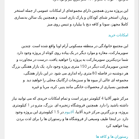
این پروژه مدرن همچنین دارای مجموعه‌ای از امکانات عمومی از جمله استخر
روباز، استخر شنای کودکان و پارک بازی است. و همچنین یک سالن بدنسازی
کاملا مجهز، سونا و کافه دنج با بیلیارد و تنیس روی میز
امکانات خرید
این مجتمع خانوادگی در منطقه مسکونی آرام اوبا واقع شده است. چندین
سوپرمارکت، مغازه و موارد دیگر در یک پیاده روی کوتاه از پروژه وجود دارد.
شما نزدیکترین سوپرمارکت به پروژه را خواهید یافت، درست در مجاورت و
چندین سوپرمارکت دیگر در 150 متری پروژه وجود دارد. یک بازار هفتگی بزرگ
هر دوشنبه در فاصله 80 متری راه اندازی می شود. در این بازار هفتگی،
مجموعه ای عالی از میوه ها و سبزیجات ارگانیک محلی را خواهید دید. و
همچنین بسیاری از محصولات خانگی مانند پنیر، کره، مربا و غیره
مرکز شهر آلانیا 4 کیلومتر دورتر است و تمام امکانات خریدی که می توانید نیاز
داشته باشید را دارد. همچنین فروشگاه زنجیره ای بزرگ، مترو در 1 کیلومتری
پروژه، و بزرگترین مرکز خرید آلانیا،
آلانیوم
در 1.5 کیلومتری این پروژه وجود
دارد. در اینجا طیف وسیعی از فروشگاه ها و رستوران ها را برای لذت بردن
پیدا خواهید کرد
رستوران ها و کافه ها