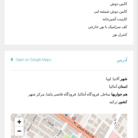
کابین دوش
کابین دوش شیشه ایی
کابینت آشپزخانه
کف سرامیک با نور خارجی
کنترل نور
آدرس
Open on Google Maps
شهر
آلانیا, اوبا
استان
آنتالیا
هم جواریها
ساحل, فرودگاه آنتالیا, فرودگاه قاضی پاشا, مرکز شهر
کشور
ترکیه
+
−