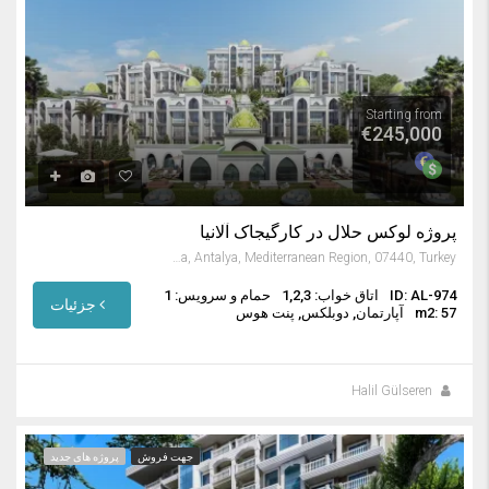
Starting from
€245,000
پروژه لوکس حلال در کارگیجاک آلانیا
Kargıcak, Alanya, Antalya, Mediterranean Region, 07440, Turkey
ID: AL-974
اتاق خواب: 1,2,3
حمام و سرویس: 1
جزئیات
m2: 57
آپارتمان, دوبلکس, پنت هوس
Halil Gülseren
جهت فروش
پروژه های جدید