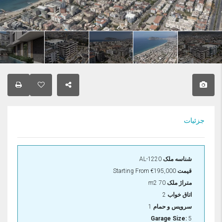
جزئیات
شناسه ملک
AL-1220
قیمت
€195,000
Starting From
متراژ ملک
70 m2
اتاق خواب
2
سرویس و حمام
1
Garage Size:
5