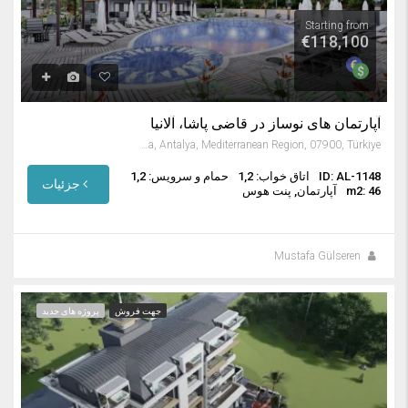
Starting from
€118,100
آپارتمان های نوساز در قاضی پاشا، آلانیا
Gazipaşa, Antalya, Mediterranean Region, 07900, Türkiye
ID: AL-1148
اتاق خواب: 1,2
حمام و سرویس: 1,2
جزئیات
m2: 46
آپارتمان, پنت هوس
Mustafa Gülseren
جهت فروش
پروژه های جدید