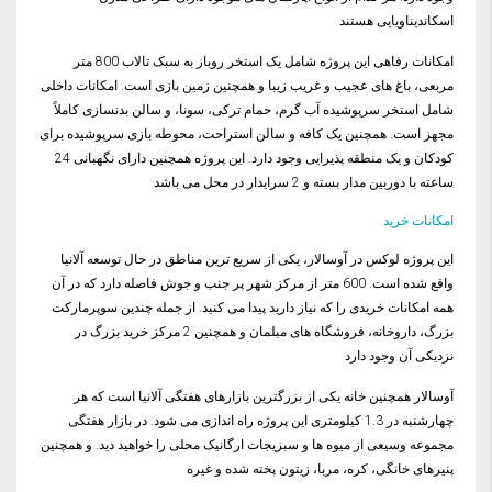
اسکاندیناویایی هستند
امکانات رفاهی این پروژه شامل یک استخر روباز به سبک تالاب 800 متر
مربعی، باغ های عجیب و غریب زیبا و همچنین زمین بازی است. امکانات داخلی
شامل استخر سرپوشیده آب گرم، حمام ترکی، سونا، و سالن بدنسازی کاملاً
مجهز است. همچنین یک کافه و سالن استراحت، محوطه بازی سرپوشیده برای
کودکان و یک منطقه پذیرایی وجود دارد. این پروژه همچنین دارای نگهبانی 24
ساعته با دوربین مدار بسته و 2 سرایدار در محل می باشد
امکانات خرید
این پروژه لوکس در آوسالار، یکی از سریع ترین مناطق در حال توسعه آلانیا
واقع شده است. 600 متر از مرکز شهر پر جنب و جوش فاصله دارد که در آن
همه امکانات خریدی را که نیاز دارید پیدا می کنید. از جمله چندین سوپرمارکت
بزرگ، داروخانه، فروشگاه های مبلمان و همچنین 2 مرکز خرید بزرگ در
نزدیکی آن وجود دارد
آوسالار همچنین خانه یکی از بزرگترین بازارهای هفتگی آلانیا است که هر
چهارشنبه در 1.3 کیلومتری این پروژه راه اندازی می شود. در بازار هفتگی
مجموعه وسیعی از میوه ها و سبزیجات ارگانیک محلی را خواهید دید. و همچنین
پنیرهای خانگی، کره، مربا، زیتون پخته شده و غیره