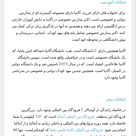
امکانات آموزشی
برای خانواده های دارای فرزند، آلانیا دارای مجموعه گسترده ای از مدارس
دولتی و خصوصی است. اکثر مدارس خصوصی در آلانیا به دانش آموزان خارجی
درس انگلیسی ارائه می دهند و همچنین به آنها در یادگیری زبان ترکی کمک می
کنند. اکثر مدارس خصوصی شامل پایه های مهد کودک، ابتدایی، دبیرستان و
پیش دانشگاهی در محوطه خود است
آلانیا همچنین دارای 2 دانشگاه است. هپ، دانشگاه آلانیا حمدالله امین پاشا، که
یک دانشگاه خصوصی است و در جیکجیلی واقع شده است. دومین دانشگاه
آلانیا علاءالدین کیقباد است. که در سال 2015 تاسیس شد و یک دانشگاه دولتی
در کستل، آلانیا است. همچنین چندین مهد کودک دولتی و خصوصی در سرتاسر
آلانیا وجود دارد
امکانات سفر
در فاصله رانندگی از آوسالار 2 فرودگاه بین المللی وجود دارد. بزرگترین
فرودگاه این منطقه،
فرودگاه بین المللی آنتالیا
است که 101 کیلومتر با شما
فاصله دارد. همه روزه پروازهای بین المللی و داخلی زیادی به آنتالیا و از آنتالیا
انجام می شود.
فرودگاه بین المللی آلانیا قاضی پاشا
که کوچکتراست، تنها 66