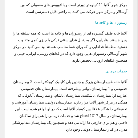
مرکز شهر آلانیا 21 کیلومتر دورتر است و با اتوبوس های معمولی که بین
آوسالار و مرکز شهر حرکت می کنند، به راحتی قابل دسترسی است
رستوران ها و کافه ها
آلانیا خانه طیف گسترده ای از رستوران ها و کافه ها است که همه سلیقه ها را
پذیرا هستند. بنابراین، اگر به دنبال غذای سنتی ترکی یا چیزی کمی متفاوت
هستید، مطمئناً غذاهایی را که برای شما مناسب هستند پیدا می کنید. در مرکز
شهر آوسالار، رستوران هایی وجود دارد که در غذاهای روسی، ایرانی، چینی و
همچنین غذاهای اروپایی تخصص دارند
خدمات درمانی
آلانیا خانه 4 بیمارستان بزرگ و چندین پلی کلینیک کوچکتر است. 3 بیمارستان
خصوصی و 1 بیمارستان دولتی پیشرفته است. بیمارستان های خصوصی
عبارتند از: بیمارستان باشکنت، بیمارستان یاشام، و بیمارستان آناتولی. که
همگی در مرکز شهر آلانیا قرار دارند. بیمارستان دولتی، بیمارستان آموزشی و
تحقیقاتی دانشگاه علاءالدین کیقباد آلانیا است که در اوبا واقع شده است. این
بیمارستان در سال 2017 افتتاح شد و خدمات درمانی را هم برای ساکنان
داخلی و هم برای خارجی ها ارائه می دهد و همچنین یک بیمارستان دندانپزشکی
مدرن در کنار بیمارستان دولتی وجود دارد