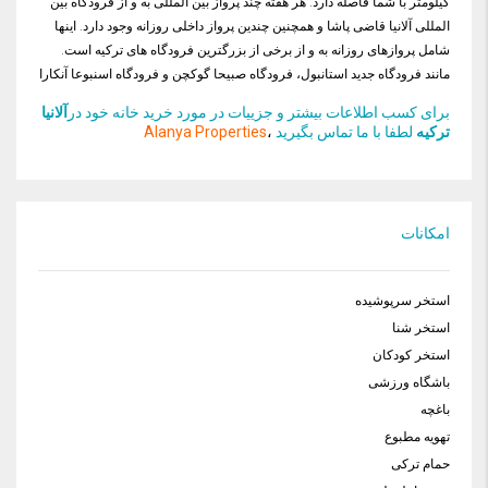
کیلومتر با شما فاصله دارد. هر هفته چند پرواز بین المللی به و از فرودگاه بین
المللی آلانیا قاضی پاشا و همچنین چندین پرواز داخلی روزانه وجود دارد. اینها
شامل پروازهای روزانه به و از برخی از بزرگترین فرودگاه های ترکیه است.
مانند فرودگاه جدید استانبول، فرودگاه صبیحا گوکچن و فرودگاه اسنبوعا آنکارا
برای کسب اطلاعات بیشتر و جزییات در مورد خرید خانه خود در
آلانیا
ترکیه
لطفا با ما تماس بگیرید
،
Alanya Properties
امکانات
استخر سرپوشیده
استخر شنا
استخر کودکان
باشگاه ورزشی
باغچه
تهویه مطبوع
حمام ترکی