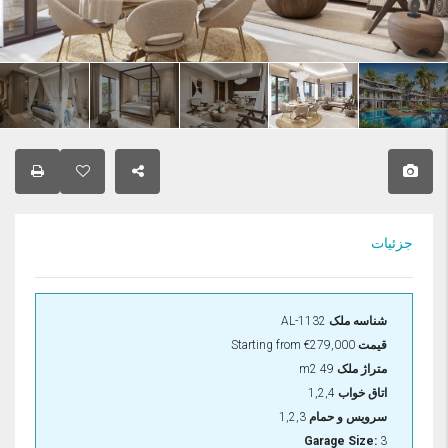
جزئیات
شناسه ملک
AL-1132
قیمت
€279,000
Starting from
متراژ ملک
49 m2
اتاق خواب
1,2,4
سرویس و حمام
1,2,3
Garage Size:
3