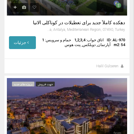
دهکده کاملاً جدید برای تعطیلات در کوناکلی آلانیا
Konaklı, Alanya, Antalya, Mediterranean Region, 07490, Turkey
ID: AL-970
اتاق خواب: 1,2,3,4
حمام و سرویس: 1
جزئیات
m2: 54
آپارتمان, دوبلکس, پنت هوس
Halil Gülseren
جهت فروش
پروژه های جدید
from