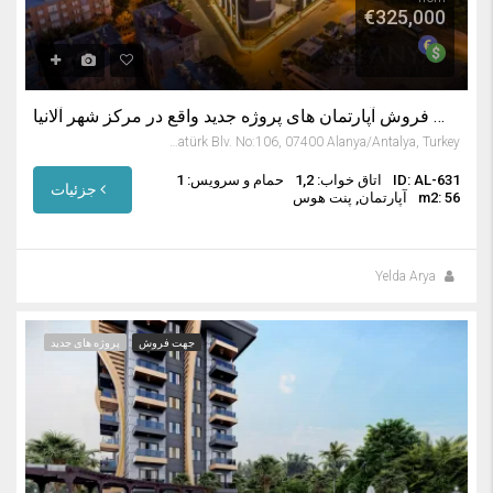
€325,000
آلانیا ترکیه آپارتمان فروشی – پیش فروش آپارتمان های پروژه جدید واقع در مرکز شهر آلانیا
Saray Mahallesi, Atatürk Blv. No:106, 07400 Alanya/Antalya, Turkey
ID: AL-631
اتاق خواب: 1,2
حمام و سرویس: 1
جزئیات
m2: 56
آپارتمان, پنت هوس
Yelda Arya
جهت فروش
پروژه های جدید