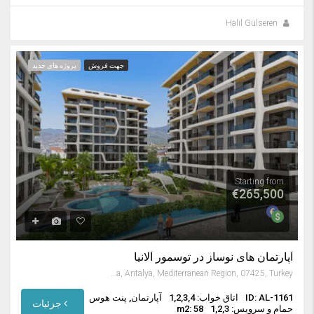
Halil Gülseren
جهت فروش
پروژه های جدید
Starting from
€265,500
آپارتمان های نوساز در توسمور آلانیا
Tosmur Mahallesi, Alanya, Antalya, Mediterranean Region, 07425, Turkey
ID: AL-1161
اتاق خواب: 1,2,3,4
آپارتمان, پنت هوس
جزئیات
حمام و سرویس: 1,2,3
m2: 58