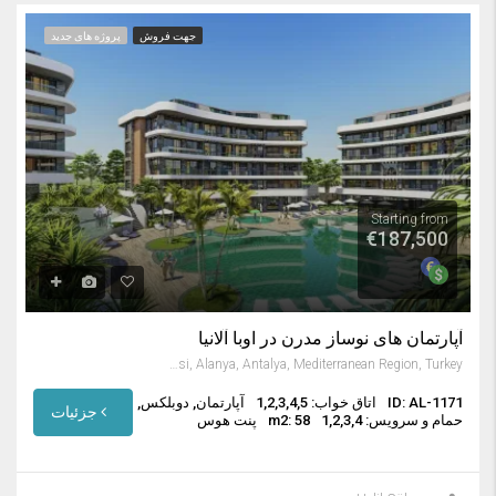
جهت فروش
پروژه های جدید
Starting from
€187,500
آپارتمان های نوساز مدرن در اوبا آلانیا
Oba Mahallesi, Alanya, Antalya, Mediterranean Region, Turkey
ID: AL-1171
اتاق خواب: 1,2,3,4,5
آپارتمان, دوبلکس,
جزئیات
حمام و سرویس: 1,2,3,4
m2: 58
پنت هوس