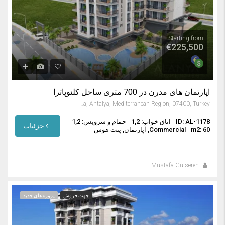
Starting from
€225,500
آپارتمان های مدرن در 700 متری ساحل کلئوپاترا
Saray Mahallesi, Alanya, Antalya, Mediterranean Region, 07400, Turkey
ID: AL-1178
اتاق خواب: 1,2
حمام و سرویس: 1,2
جزئیات
m2: 60
Commercial, آپارتمان, پنت هوس
Mustafa Gülseren
جهت فروش
پروژه های جدید