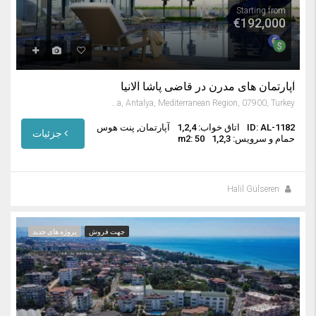
Starting from
€192,000
آپارتمان های مدرن در قاضی پاشا آلانیا
Gazipaşa, Antalya, Mediterranean Region, 07900, Turkey
ID: AL-1182
اتاق خواب: 1,2,4
آپارتمان, پنت هوس
جزئیات
حمام و سرویس: 1,2,3
m2: 50
Halil Gülseren
جهت فروش
پروژه های جدید