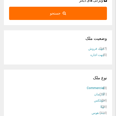
ویژگی های دیگر
جستجو
وضعیت ملک
(147)
جهت فروش
(5)
جهت اجاره
نوع ملک
Commercial
(3)
(131)
آپارتمان
(54)
دوبلکس
(26)
ویلا
(114)
پنت هوس