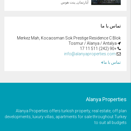
آپارتمان, پنت هوس
تماس با ما
Merkez Mah, Kocaosman Sok Prestige Residence C Blok
Tosmur / Alanya / Antalya
+90 (242) 511 11 17
info@alanyaproperties.com
تماس با ما
Alanya Properties
Alanya Properties offers turkish property, real estate, off plan
developments, luxury villas, apartments for sale throughout Turkey
to suit all budgets