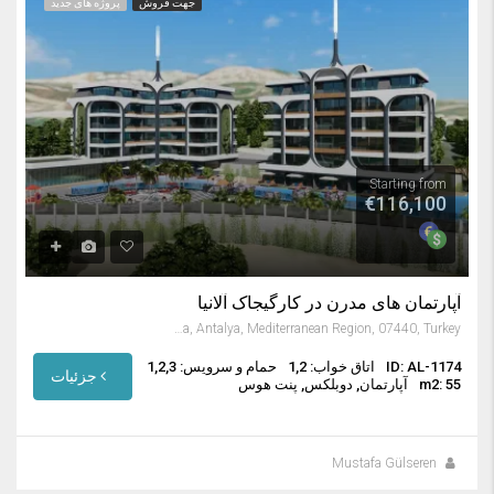
جهت فروش
پروژه های جدید
Starting from
€116,100
آپارتمان های مدرن در کارگیجاک آلانیا
Kargıcak, Alanya, Antalya, Mediterranean Region, 07440, Turkey
ID: AL-1174
اتاق خواب: 1,2
حمام و سرویس: 1,2,3
جزئیات
m2: 55
آپارتمان, دوبلکس, پنت هوس
Mustafa Gülseren