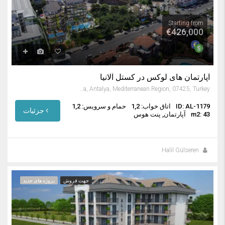
Starting from
€426,000
آپارتمان های لوکس در کستل آلانیا
Kestel Mah., Alanya, Antalya, Mediterranean Region, 07425, Turkey
ID: AL-1179
اتاق خواب: 1,2
حمام و سرویس: 1,2
جزئیات
m2: 43
آپارتمان, پنت هوس
Halil Gülseren
جهت فروش
پروژه های جدید