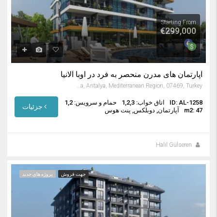
Starting From
€299,000
آپارتمان های مدرن منحصر به فرد در اوبا آلانیا
Oba Mahallesi, Alanya, Antalya, Mediterranean Region, 07469, Turkey
ID: AL-1258
اتاق خواب: 1,2,3
حمام و سرویس: 1,2
جزئیات
m2: 47
آپارتمان, دوبلکس, پنت هوس
Halil Gülseren
جهت فروش
پروژه های جدید