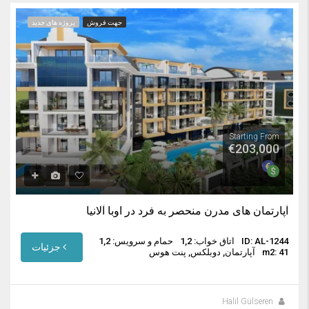
جهت فروش
پروژه های جدید
Starting From
€203,000
آپارتمان های مدرن منحصر به فرد در اوبا آلانیا
ID: AL-1244
اتاق خواب: 1,2
حمام و سرویس: 1,2
جزئیات
m2: 41
آپارتمان, دوبلکس, پنت هوس
Halil Gülseren