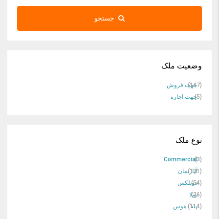
جستجو
وضعیت ملک
(147)
جهت فروش
(5)
جهت اجاره
نوع ملک
Commercial
(3)
(131)
آپارتمان
(54)
دوبلکس
(26)
ویلا
(114)
پنت هوس