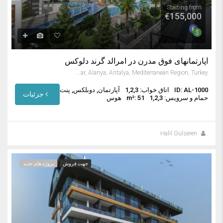
Starting from
€155,000
آپارتمانهای فوق مدرن در امرالد گرند دلوکس
Avsallar, Alanya, Antalya, Mediterranean Region, Turkey
ID: AL-1000
اتاق خواب: 1,2,3
آپارتمان, دوبلکس, پنت
جزئیات
حمام و سرویس: 1,2,3
m²: 51
هوس
Halil Gülseren
جهت فروش
پروژه های جدید