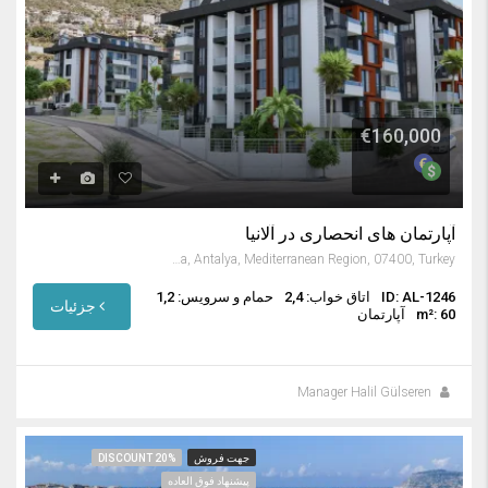
€160,000
آپارتمان های انحصاری در آلانیا
Küçük Hasbahçe Cami, 611 Caddesi, Küçükhasbahçe Mahallesi, Alanya, Antalya, Mediterranean Region, 07400, Turkey
ID: AL-1246
اتاق خواب: 2,4
حمام و سرویس: 1,2
جزئیات
m²: 60
آپارتمان
Manager Halil Gülseren
جهت فروش
DISCOUNT 20%
پیشنهاد فوق العاده