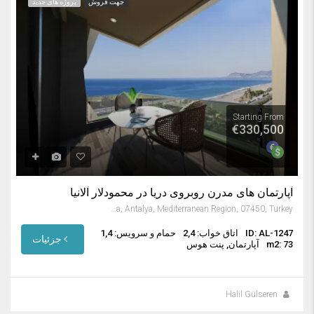
جهت فروش
پروژه های جدید
Starting From
€330,500
آپارتمان های مدرن روبروی دریا در محمودلار آلانیا
Mahmutlar, Alanya, Antalya, Mediterranean Region, 07450, Turkey
ID: AL-1247
اتاق خواب: 2,4
حمام و سرویس: 1,4
جزئیات
m2: 73
آپارتمان, پنت هوس
Halil Gülseren