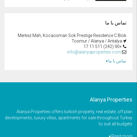
تماس با ما
Merkez Mah, Kocaosman Sok Prestige Residence C Blok
Tosmur / Alanya / Antalya
+90 (242) 511 11 17
info@alanyaproperties.com
تماس با ما
Alanya Properties
Alanya Properties offers turkish property, real estate, off plan
developments, luxury villas, apartments for sale throughout Turkey
to suit all budgets
Read more