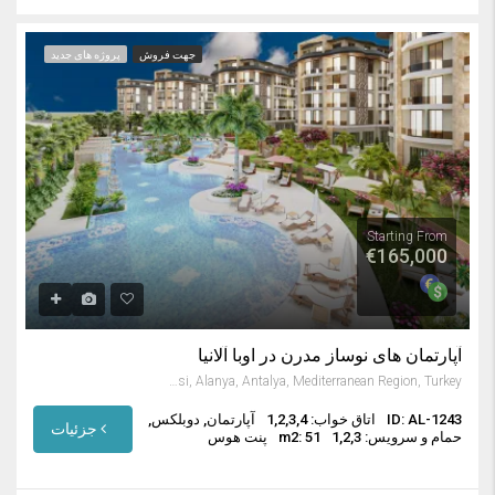
جهت فروش
پروژه های جدید
Starting From
€165,000
آپارتمان های نوساز مدرن در اوبا آلانیا
Oba Mahallesi, Alanya, Antalya, Mediterranean Region, Turkey
ID: AL-1243
اتاق خواب: 1,2,3,4
آپارتمان, دوبلکس,
جزئیات
حمام و سرویس: 1,2,3
m2: 51
پنت هوس