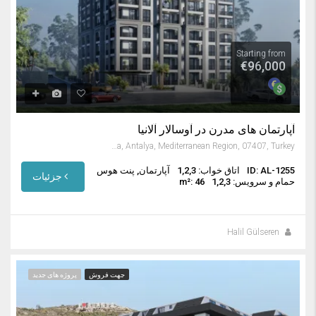
Starting from
€96,000
آپارتمان های مدرن در آوسالار آلانیا
Avsallar, Alanya, Antalya, Mediterranean Region, 07407, Turkey
ID: AL-1255
اتاق خواب: 1,2,3
آپارتمان, پنت هوس
جزئیات
حمام و سرویس: 1,2,3
m²: 46
Halil Gülseren
جهت فروش
پروژه های جدید