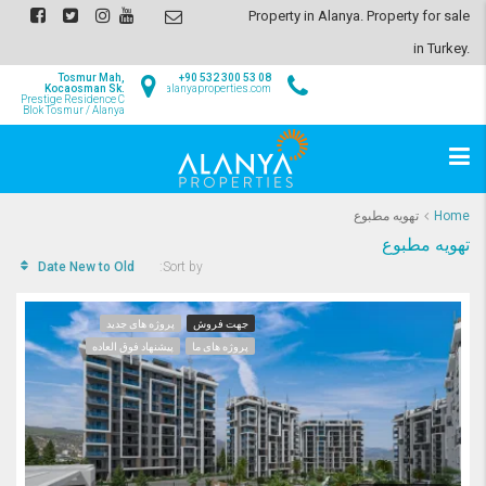
Property in Alanya. Property for sale
in Turkey.
Tosmur Mah,
+90 532 300 53 08
Kocaosman Sk.
info@alanyaproperties.com
Prestige Residence C
Blok Tosmur / Alanya
Home
تهویه مطبوع
تهویه مطبوع
Date New to Old
Sort by:
جهت فروش
پروژه های جدید
پروژه های ما
پیشنهاد فوق العاده