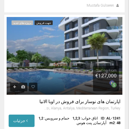
Mustafa Gülseren
جهت فروش
پروژه های جدید
Starting From
€127,000
آپارتمان های نوساز برای فروش در اوبا آلانیا
Oba Mahallesi, Alanya, Antalya, Mediterranean Region, Turkey
ID: AL-1241
اتاق خواب: 1,2,3
حمام و سرویس: 1,2
جزئیات
m2: 48
آپارتمان, پنت هوس