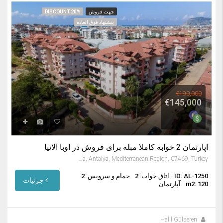
جهت فروش
DISCOUNT 20%
پیشنهاد فوق العاده
€190,000
€145,000
آپارتمان 2 خوابه کاملا مبله برای فروش در اوبا آلانیا
Oba Mahallesi, Alanya, Antalya, Mediterranean Region, 07469, Turkey
ID: AL-1250
اتاق خواب: 2
حمام و سرویس: 2
جزئیات
m2: 120
آپارتمان
Halil Gülseren