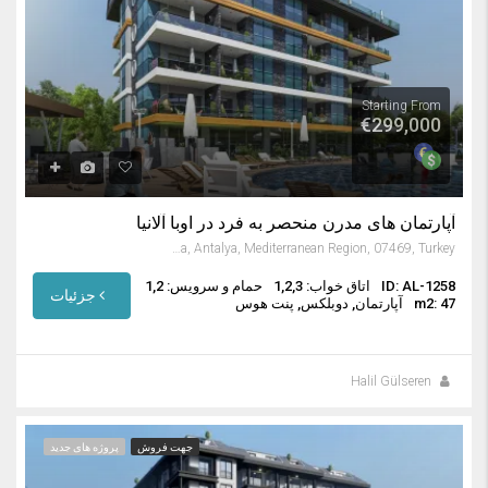
Starting From
€299,000
آپارتمان های مدرن منحصر به فرد در اوبا آلانیا
Oba Mahallesi, Alanya, Antalya, Mediterranean Region, 07469, Turkey
ID: AL-1258
اتاق خواب: 1,2,3
حمام و سرویس: 1,2
جزئیات
m2: 47
آپارتمان, دوبلکس, پنت هوس
Halil Gülseren
جهت فروش
پروژه های جدید