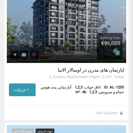
Starting from
€96,000
آپارتمان های مدرن در آوسالار آلانیا
Avsallar, Alanya, Antalya, Mediterranean Region, 07407, Turkey
ID: AL-1255
اتاق خواب: 1,2,3
آپارتمان, پنت هوس
جزئیات
حمام و سرویس: 1,2,3
m²: 46
Halil Gülseren
جهت فروش
پروژه های جدید