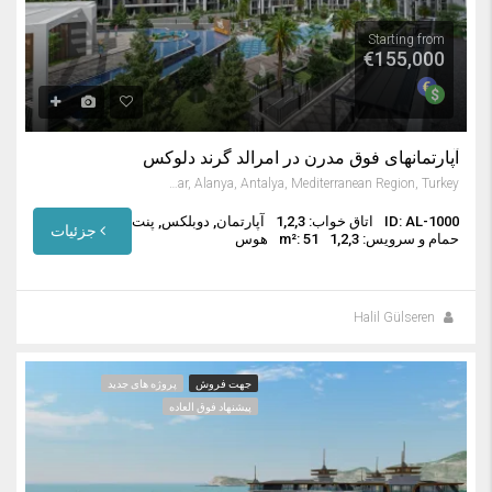
Starting from
€155,000
آپارتمانهای فوق مدرن در امرالد گرند دلوکس
Avsallar, Alanya, Antalya, Mediterranean Region, Turkey
ID: AL-1000
اتاق خواب: 1,2,3
آپارتمان, دوبلکس, پنت
جزئیات
حمام و سرویس: 1,2,3
m²: 51
هوس
Halil Gülseren
جهت فروش
پروژه های جدید
پیشنهاد فوق العاده