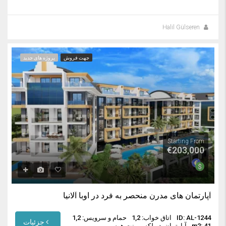
Halil Gülseren
جهت فروش
پروژه های جدید
Starting From
€203,000
آپارتمان های مدرن منحصر به فرد در اوبا آلانیا
ID: AL-1244
اتاق خواب: 1,2
حمام و سرویس: 1,2
جزئیات
m2: 41
آپارتمان, دوبلکس, پنت هوس