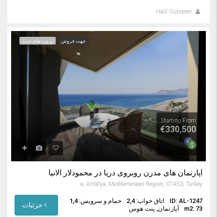
Halil Gülseren
جهت فروش
پروژه های جدید
Starting From
€330,500
آپارتمان های مدرن روبروی دریا در محمودلار آلانیا
Mahmutlar, Alanya, Antalya, Mediterranean Region, 07450, Turkey
ID: AL-1247
اتاق خواب: 2,4
حمام و سرویس: 1,4
جزئیات
m2: 73
آپارتمان, پنت هوس