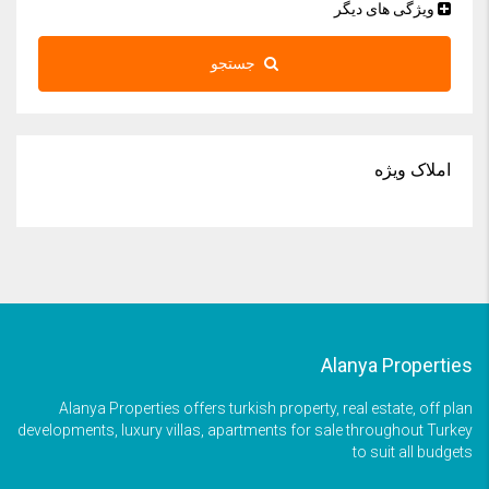
ویژگی های دیگر
جستجو
املاک ویژه
Alanya Properties
Alanya Properties offers turkish property, real estate, off plan
developments, luxury villas, apartments for sale throughout Turkey
to suit all budgets