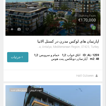
Starting From
€170,000
آپارتمان های لوکس مدرن در کستل آلانیا
Kestel, Alanya, Antalya, Mediterranean Region, 07425, Turkey
ID: AL-1259
اتاق خواب: 1,2
حمام و سرویس: 1,2
جزئیات
m2: 48
آپارتمان, دوبلکس, پنت هوس
Halil Gülseren
جهت فروش
پروژه های جدید