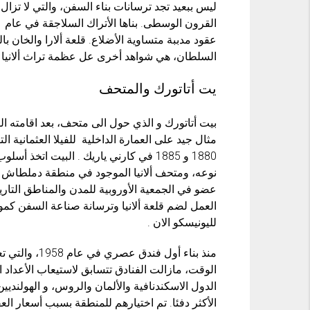
ليس ببعيد تجد ترسانات بناء السفن، والتي لا تزال
عقود مدببة متساوية الأضلاع. قلعة ألارا والخان 
السلطان، هي شواهد أخرى عل عظمة تراث ألانيا .
يت أتاتورك والمتحف
مثال جيد على العمارة الداخلية للفيلا العثمانية الت
1880 و 1885 في كارني ياريك . البيت اتخ
نوعه، ومتحف ألانيا الموجود في منطقة دملطاش وال
العمل لضم قلعة ألانيا وترسانة صناعة السفن كموا
لليونيسكو الان .
منذ بناء أول ف
الوقت، مازالت الفنادق تتسابق لاستيعاب الأعداد 
الدول الاسكندنافية والألمان والروس، و الهولنديين
الأكثر دفئا. تم اختيارهم للمنطقة بسبب أسعار ال