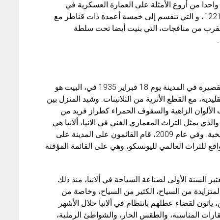
 واحدا من أروع الأمثلة على العمارة العسكرية في
القرون الوسطى. بناها الأتراك السلاجقة في عام 1221، و التي تنقسم إلى خمسة أعمدة ذات قناطر مع
بالقرب من منافجات، التي بنيت أيضا تحت سلطة
بيت أتاتورك و الذي حول الى متحف، بعد اقامته القصيرة في المدينة يوم 18 فبراير 1935 في، البيت هو
قليدية، مع القطع الأثرية من الثلاثينات. وشيد المنزل بين
ذ أسلوب الألوان الزاهية والسقوف الحمراء كطراز فريد من
ذي يمثل التراث المعماري الغني في الانيا، ألانيا هي
عضو في الجمعية الأوروبية للمدن والمناطق التاريخية. وفي عام 2009، قام القائمون على المدينة على
قع للتراث العالمي لليونسكو، وهي على القائمة المؤقتة
ندق عصري في عام 1958، والتي تعتبر السنة الأولى لصناعة السياحة في ألانيا، منذ ذلك
المتزايدة من السياح، الكثير من السياح، وخاصة من
، ياتون لقضاء عطلهم بانتظام في ألانيا خلال الأشهر
عقارات المناسبة، والطقس الحار، والشواطئ الرملية،