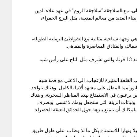
طى، مع السلاجقة “سلاجقة الروم” في عهد علاء الدين
بناء العديد من معالم المدينة، مثل البرج الحمراء،
هي وجهة سياحية مثالية مع الشواطئ الرملية الطويلة،
سماك، والفنادق المعاصرة والمقاهي.
ألانيا ترحب بكم مع القلعة السلجوقية التي بنيت منذ 13 قرنا، والتي تشرف مثل التاج على رأس شبه
 القلعة المثيرة للإعجاب. الى الاعلى مع قمة شبه
بانورامية المطل على مشهد ألانيا بالكامل. وهناك تتواجد
 يرغبون في الاستمتاع بهذه المناظر السحرية. و هناك
رية ونباتات الزينة التي ستجعل يومك لا تنسى. وبصرف
مكانك أن تتمتع بنزهة حول الحدائق العبقة الخضراء
 ليلا ونهارا للاستمتاع بكل ما لذ وطاب. على طول طريق