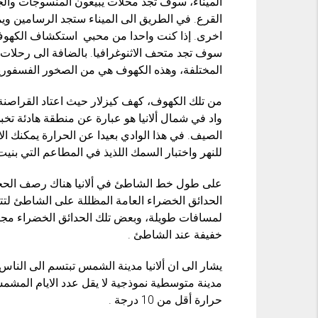
الميناء، سوف تجد محلات يبيعون المنسوجات والج
القرع. في الطريق الى الميناء ستجد الرسامين و
اخرى. إذا كنت واحدا من محبي استكشاف الكهوف
المختلفة، وهذه الكهوف هي من الصخور الفسفورية 
من تلك الكهوف، كهف كيزلار حيث اعتاد القراصنة
واد في شمال ألانيا هو عبارة عن منطقة هادئة ت
الصيف. في هذا الوادي بعيدا عن الحرارة يمكنك الا
للنهر واختبار السمك اللذيذ في المطاعم التي بنيت
على طول خط الشاطئ في ألانيا هناك رصف الحجار
الحدائق الخضراء العامة المظللة على الشاطئ لت
لمسافات طويلة، وبعض تلك الحدائق الخضراء مجه
خفيفة عند الشاطئ .
يشار الى ان ألانيا مدينة الشمس تبتسم الى الناس 
حرارة أقل من 10 درجة .