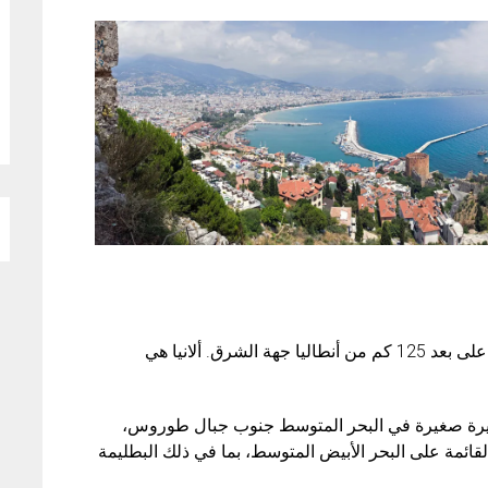
ألانيا هي منتجع على شاطئ الريفييرا التركية، تقع على بعد 125 كم من أنطاليا جهة الشرق. ألانيا هي
زيرة صغيرة في البحر المتوسط جنوب جبال طوروس،
القائمة على البحر الأبيض المتوسط، بما في ذلك البطليمة