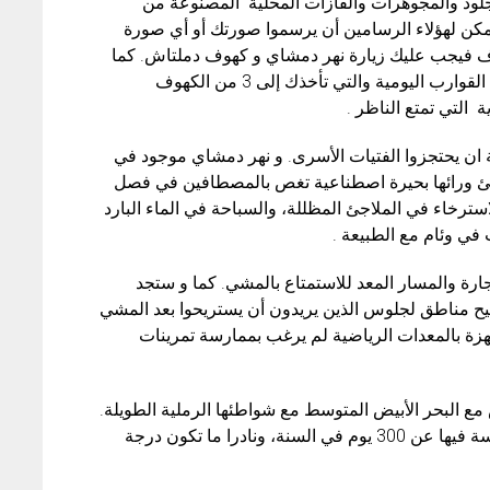
لود والمجوهرات والفازات المحلية المصنوعة من
يمكن لهؤلاء الرسامين أن يرسموا صورتك أو أي صورة
 فيجب عليك زيارة نهر دمشاي و كهوف دملتاش. كما
سوف تجد متحف الاثنوغرافيا. بالضافة الى رحلات القوارب اليومية والتي تأخذك إلى 3 من الكهوف
التي تمتع الناظر .
 ان يحتجزوا الفتيات الأسرى. و نهر دمشاي موجود في
خبئ ورائها بحيرة اصطناعية تغص بالمصطافين في فصل
سترخاء في الملاجئ المظللة، والسباحة في الماء البارد
 في وئام مع الطبيعة .
ة والمسار المعد للاستمتاع بالمشي. كما و ستجد
تيح مناطق لجلوس الذين يريدون أن يستريحوا بعد المشي
زة بالمعدات الرياضية لم يرغب بممارسة تمرينات
مع البحر الأبيض المتوسط ​​مع شواطئها الرملية الطويلة.
مدينة متوسطية نموذجية لا يقل عدد الايام المشمسة فيها عن 300 يوم في السنة، ونادرا ما تكون درجة