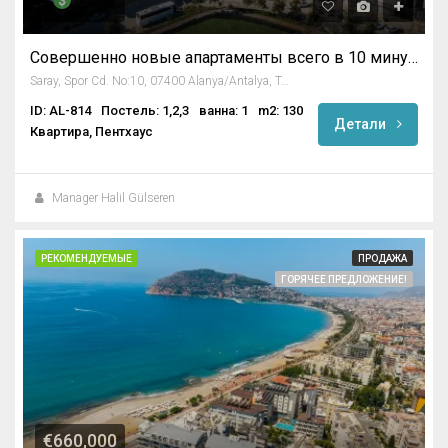
Совершенно новые апартаменты всего в 10 минутах ходьбы от знаменитого пляжа Клеопатры
Saray, Spor Cd. No:10, 07400 Alanya/Antalya, Turkey
ID: AL-814
Постель: 1,2,3
ванна: 1
m2: 130
Детали
Квартира, Пентхаус
Manager Halil Gülseren
РЕКОМЕНДУЕМЫЕ
ПРОДАЖА
ГОРЯЧЕЕ ПРЕДЛОЖЕНИЕ!
€660,000