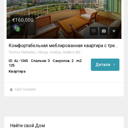
€160,000
Комфортабельная меблированная квартира с тремя спальнями в Тосмуре / Алания
Tosmur Mahallesi, Alanya, Antalya, Akdeniz Bölgesi, Türkiye
ID: AL-1365
Спальни: 3
Санузлов: 2
m2:
Детали
125
Квартира
Halil Gülseren
Найти свой Дом