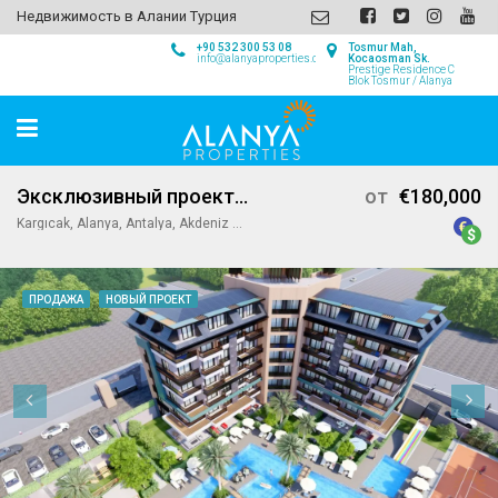
Недвижимость в Алании Турция
+90 532 300 53 08
Tosmur Mah,
info@alanyaproperties.com
Kocaosman Sk.
Prestige Residence C
Blok Tosmur / Alanya
Эксклюзивный проект для инвестиций в Каргыджаке, Алания
от
€180,000
Kargıcak, Alanya, Antalya, Akdeniz Bölgesi, 07435, Türkiye
ПРОДАЖА
НОВЫЙ ПРОЕКТ