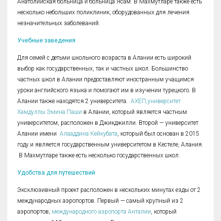
Анатолийская больница и больница Ясам. В Махмутларе также есть
несколько небольших поликлиник, оборудованных для лечения
незначительных заболеваний.
Учебные заведения
Для семей с детьми школьного возраста в Алании есть широкий
выбор как государственных, так и частных школ. Большинство
частных школ в Алании предоставляют иностранным учащимся
уроки английского языка и помогают им в изучении турецкого. В
Алании также находятся 2 университета.
АХЕП,университет
Хамдуллы Эмина Паши
в Алании, который является частным
университетом, расположен в Джикджилли. Второй — университет
Алании имени
Алааддина Кейкубата
, который был основан в 2015
году и является государственным университетом в Кестеле, Алания.
В Махмутларе также есть несколько государственных школ.
Удобства для путешествий
Эксклюзивный проект расположен в нескольких минутах езды от 2
международных аэропортов. Первый — самый крупный из 2
аэропортов,
международного аэропорта Анталии
, который