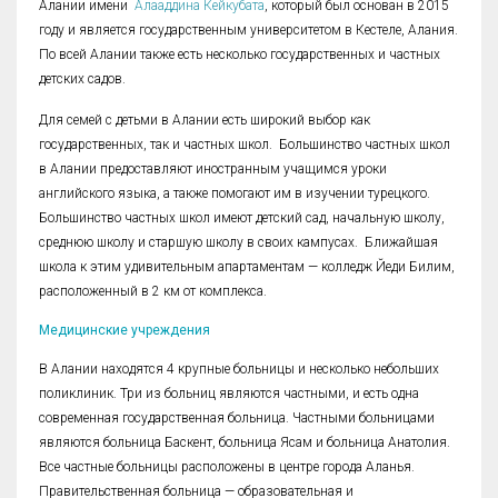
Алании имени
Алааддина Кейкубата
, который был основан в 2015
году и является государственным университетом в Кестеле, Алания.
По всей Алании также есть несколько государственных и частных
детских садов.
Для семей с детьми в Алании есть широкий выбор как
государственных, так и частных школ. Большинство частных школ
в Алании предоставляют иностранным учащимся уроки
английского языка, а также помогают им в изучении турецкого.
Большинство частных школ имеют детский сад, начальную школу,
среднюю школу и старшую школу в своих кампусах. Ближайшая
школа к этим удивительным апартаментам — колледж Йеди Билим,
расположенный в 2 км от комплекса.
Медицинские учреждения
В Алании находятся 4 крупные больницы и несколько небольших
поликлиник. Три из больниц являются частными, и есть одна
современная государственная больница. Частными больницами
являются больница Баскент, больница Ясам и больница Анатолия.
Все частные больницы расположены в центре города Аланья.
Правительственная больница — образовательная и