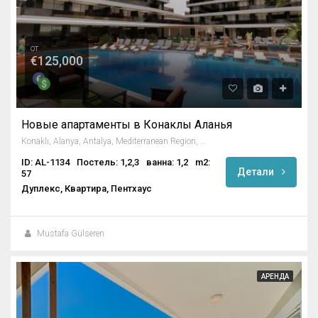
от
€125,000
Новые апартаменты в Конаклы Аланья
Konaklı, Alanya, Antalya, Mediterranean Region, 07490, Turkey
ID: AL-1134
Постель: 1,2,3
ванна: 1,2
m2:
Детали
57
Дуплекс, Квартира, Пентхаус
Mustafa Gülseren
АРЕНДА