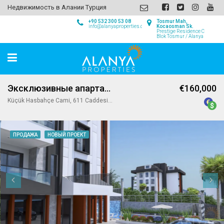
Недвижимость в Алании Турция
+90 532 300 53 08
Tosmur Mah,
info@alanyaproperties.com
Kocaosman Sk.
Prestige Residence C
Blok Tosmur / Alanya
Эксклюзивные апартаменты в Алании
€160,000
Küçük Hasbahçe Cami, 611 Caddesi, Küçükhasbahçe Mahallesi, Alanya, Antalya, Mediterranean Region, 07400, Turkey
ПРОДАЖА
НОВЫЙ ПРОЕКТ