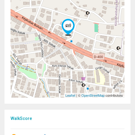
Leaflet
| ©
OpenStreetMap
contributors
WalkScore