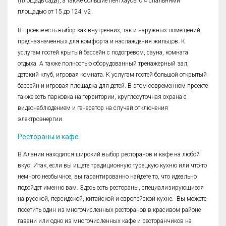
(площадь сада), а также большие пентхаусы с 4 спальнями
площадью от 15 до 124 м2.
В проекте есть выбор как внутренних, так и наружных помещений,
предназначенных для комфорта и наслаждения жильцов. К
услугам гостей крытый бассейн с подогревом, сауна, комната
отдыха. А также полностью оборудованный тренажерный зал,
детский клуб, игровая комната. К услугам гостей большой открытый
бассейн и игровая площадка для детей. В этом современном проекте
также есть парковка на территории, круглосуточная охрана с
видеонаблюдением и генератор на случай отключения
электроэнергии.
Рестораны и кафе
В Алании находится широкий выбор ресторанов и кафе на любой
вкус. Итак, если вы ищете традиционную турецкую кухню или что-то
немного необычное, вы гарантированно найдете то, что идеально
подойдет именно вам. Здесь есть рестораны, специализирующиеся
на русской, персидской, китайской и европейской кухне. Вы можете
посетить один из многочисленных ресторанов в красивом районе
гавани или одно из многочисленных кафе и ресторанчиков на