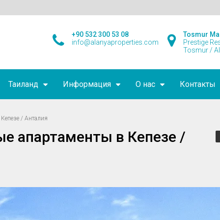
+90 532 300 53 08
Tosmur Ma
info@alanyaproperties.com
Prestige Re
Tosmur / A
Таиланд
Информация
О нас
Контакты
Кепезе / Анталия
е апартаменты в Кепезе /