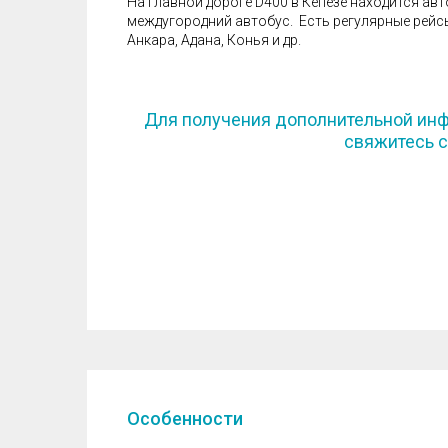
На главной дороге D400 в Кепезе находится авт
междугородний автобус. Есть регулярные рейсы 
Анкара, Адана, Конья и др.
Для получения дополнительной инф
свяжитесь с
Особенности