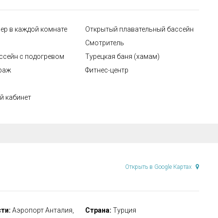
ер в каждой комнате
Открытый плавательный бассейн
Смотритель
ссейн с подогревом
Турецкая баня (хамам)
раж
Фитнес-центр
 кабинет
Открыть в Google Картах
ти:
Аэропорт Анталия,
Страна:
Турция