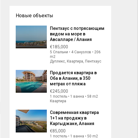
Новые объекты
Пентхаус с потрясающим
видом на море в
Авсалларе / Алания
€185,000
5 Спальни • 4 Санузлов • 206
m2
Дуплекс, Квартира, Пентхаус
Продается квартира в
Оба в Алании, в 350
метрах от пляжа
€245,000
1 постель • 1 ванна • 58 m2
Квартира
Современная квартира
1+1 на продажу в
Каргыджаке, Алания
€85,000
1 постель • 1 ванна • 50 m2