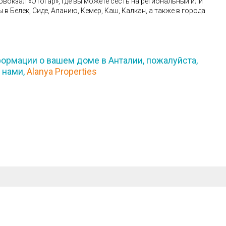
овокзал «Отогар», где вы можете сесть на региональный или
в Белек, Сиде, Аланию, Кемер, Каш, Калкан, а также в города
ормации о вашем доме в Анталии, пожалуйста,
 нами,
Alanya Properties