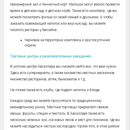
тренажерный зал и теннисный корт. Малыши могут весело провести
время в детском саду и детском клубе. Также есть кинотеатр, где вы
можете посмотреть фильм со своей семьей и друзьями. А чтобы
заказать освежающий напиток или вкусную еду, вы можете
посетить ресторан у бассейна.
парковка на территории комплекса и круглосуточная
охрана
Торговые центры и развлекательные заведения
В уютном центре Авсаллара вы сможете найти все, что вам нужно.
Здесь есть супермаркеты, а также множество местных магазинов,
множество ресторанов, аптек, банкоматов и т.д..
На пляже также есть клубы, где подают напитки и блюда.
Каждую среду вы можете прогуляться по традиционному
еженедельному рынку. Местные торговцы предлагают свежие
овощи, фрукты, специи и текстиль. В Авсалларе также есть
несколько зеленых зон, сосновых лесов и мест для пикников, где вы
можете насладиться чистым кислородом. Кроме того, в этом районе