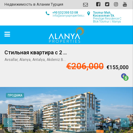
Недвижимость в Алании Турция
+90 532 300 53 08
Tosmur Mah,
info@alanyaproperties.com
Kocaosman Sk.
Prestige Residence C
Blok Tosmur / Alanya
Стильная квартира с 2 спальнями в Авсалларе / Алания
Avsallar, Alanya, Antalya, Akdeniz Bölgesi, 07407, Türkiye
€206,000
€155,000
ПРОДАЖА