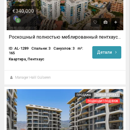
€340,000
Роскошный полностью меблированный пентхаус с видом на море в Тосмуре, Алания
ID: AL-1289
Спальни: 3
Санузлов: 3
m²:
Детали
165
Квартира, Пентхаус
Manager Halil Gülseren
ПРОДАЖА
НОВЫЙ ПРОЕКТ
ПОДХОДИТ ПОД ВНЖ