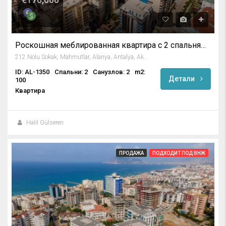
Роскошная меблированная квартира с 2 спальнями в Махмутларе, Алания
212 Nolu Sokak, Mahmutlar, Alanya, Antalya, Akdeniz Bölgesi, 07450, Türkiye
ID: AL-1350
Спальни: 2
Санузлов: 2
m2:
Детали
100
Квартира
Halil Gülseren
ПРОДАЖА
ПОДХОДИТ ПОД ВНЖ