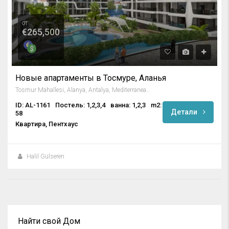
от
€265,500
Новые апартаменты в Тосмуре, Аланья
Tosmur Mahallesi, Alanya, Antalya, Mediterranean Region, 07425, Turkey
ID: AL-1161
Постель: 1,2,3,4
ванна: 1,2,3
m2:
Детали
58
Квартира, Пентхаус
Halil Gülseren
Найти свой Дом