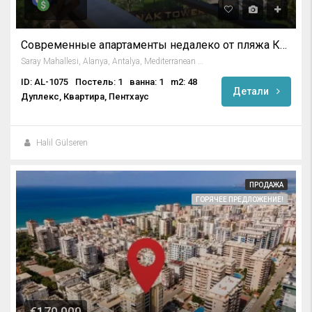
Современные апартаменты недалеко от пляжа Клеопатры в Аланье
Saray Mahallesi, Alanya, Antalya, Mediterranean Region, 07400, Turkey
ID: AL-1075
Постель: 1
ванна: 1
m2: 48
Детали
Дуплекс, Квартира, Пентхаус
Halil Gülseren
ПРОДАЖА
ГОРЯЧЕЕ ПРЕДЛОЖЕНИЕ!
€170,000