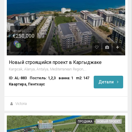
цены от
€250,000
Новый строящийся проект в Каргыджаке
Kargıcak, Alanya, Antalya, Mediterranean Region, 07435, Turkey
ID: AL-883
Постель: 1,2,3
ванна: 1
m2: 147
Детали
Квартира, Пентхаус
Victoria
ПРОДАЖА
НОВЫЙ ПРОЕКТ