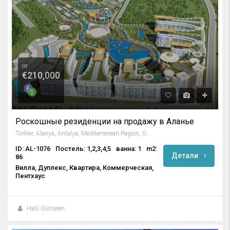
от
€210,000
Роскошные резиденции на продажу в Аланье
Türkler, Alanya, Antalya, Mediterranean Region, 07410, Turkey
ID: AL-1076
Постель: 1,2,3,4,5
ванна: 1
m2:
Детали
86
Вилла, Дуплекс, Квартира, Коммерческая,
Пентхаус
Halil Gülseren