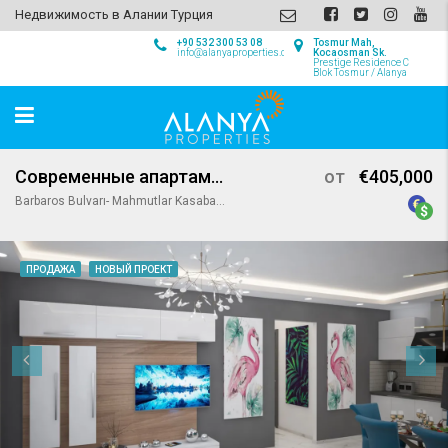
Недвижимость в Алании Турция
+90 532 300 53 08
Tosmur Mah,
info@alanyaproperties.com
Kocaosman Sk.
Prestige Residence C
Blok Tosmur / Alanya
Современные апартаменты в самом центре Махмутлара, Алания
от
€405,000
Barbaros Bulvarı- Mahmutlar Kasabası, Mahmutlar, Alanya - Antalya TÜRKİYE, 07450 Alanya/Antalya, Turkey
ПРОДАЖА
НОВЫЙ ПРОЕКТ