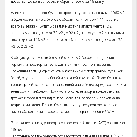
добраться до центра города и обратно, всего за 15 минут.
Удивительный проект будет построен на участке площадью 4060 м2
и будет состоять из 2 блоков с общим количеством 144 квартир,
всего 12 этажей. Будет 3 различных типа апартаментов. С 2
спальнями площадью от 70 м2 до 93 м2, пентхаусы с 2 спальнями
площадью от 143 м2 и пентхаусы с 3 спальнями площадью от 175
м2 до 202 м2.
К общим услугам есть большой открытый бассейн с водными
горками и просторная зона для принятия солнечных ванн.
Роскошный спа-центр с крытым бассейном с подогревом, турецкой
баней, сауной, паровой баней и соляной комнатой. Также большой
тренажерный зал и развлекательный зал с бильярдом, настольным
теннисом и пинболом. Помимо этого, телевизор и конференц-зал,
детская игровая площадка, площадка для барбекю и парковка на
территории отеля. Проект будет иметь круглосуточную охрану с
видеонаблюдением, сторожа на месте, генератор и общий Wi-Fi.
Расстояние до международного аэропорта Антальи (AYT) составляет
136 км
Расстояние до международного аэропорта Алании Газипаша (GZP)