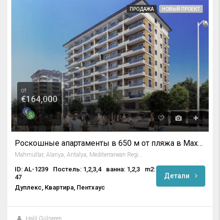
ПРОДАЖА
НОВЫЙ ПРОЕКТ
от
€164,000
Роскошные апартаменты в 650 м от пляжа в Махмутларе, Алания
Mahmutlar, Alanya, Antalya, Mediterranean Region, 07450, Turkey
ID: AL-1239
Постель: 1,2,3,4
ванна: 1,2,3
m2:
Детали
47
Дуплекс, Квартира, Пентхаус
Halil Gülseren