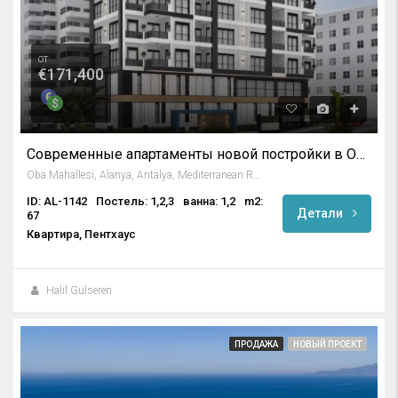
от
€171,400
Современные апартаменты новой постройки в Оба Аланья
Oba Mahallesi, Alanya, Antalya, Mediterranean Region, Türkiye
ID: AL-1142
Постель: 1,2,3
ванна: 1,2
m2:
Детали
67
Квартира, Пентхаус
Halil Gülseren
ПРОДАЖА
НОВЫЙ ПРОЕКТ