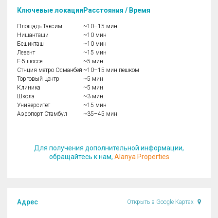
Ключевые локации
Расстояния / Время
Площадь Таксим
~10–15 мин
Нишанташи
~10 мин
Бешикташ
~10 мин
Левент
~15 мин
E-5 шоссе
~5 мин
Стнция метро Османбей
~10–15 мин пешком
Торговый центр
~5 мин
Клиника
~5 мин
Школа
~3 мин
Университет
~15 мин
Аэропорт Стамбул
~35–45 мин
Для получения дополнительной информации,
обращайтесь к нам,
Alanya Properties
Адрес
Открыть в Google Картах