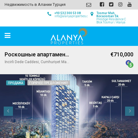
Недвижимость в Алании Турция
+90 532 300 53 08
Tosmur Mah,
info@alanyaproperties.com
Kocaosman Sk.
Prestige Residence C
Blok Tosmur / Alanya
Роскошные апартаменты на продажу в центре Стамбула
€710,000
İncirli Dede Caddesi, Cumhuriyet Mahallesi, Şişli, İstanbul, Marmara Bölgesi, 34380, Türkiye
ПРОДАЖА
ГОРЯЧЕЕ ПРЕДЛОЖЕНИЕ!