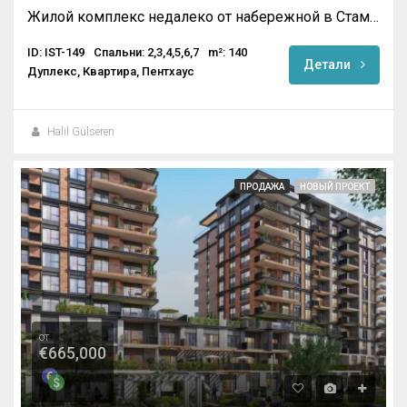
Жилой комплекс недалеко от набережной в Стамбуле
ID: IST-149
Спальни: 2,3,4,5,6,7
m²: 140
Детали
Дуплекс, Квартира, Пентхаус
Halil Gülseren
ПРОДАЖА
НОВЫЙ ПРОЕКТ
от
€665,000