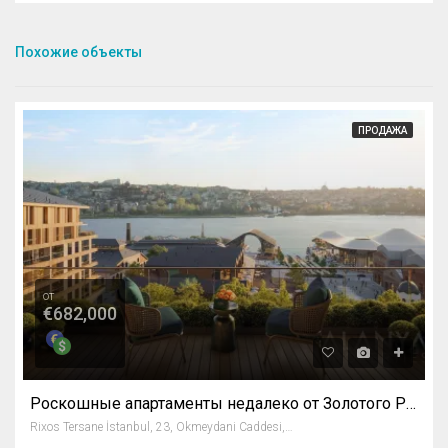
Похожие объекты
ПРОДАЖА
от
€682,000
Роскошные апартаменты недалеко от Золотого Рога в Бейоглу / Стамбул
Rixos Tersane İstanbul, 23, Okmeydani Caddesi, Keçeci Piri, Keçeci Piri Mahallesi, Beyoğlu, İstanbul, Marmara Bölgesi, 34445, Türkiye