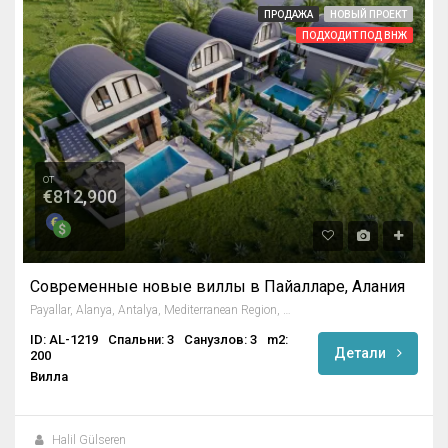
ПРОДАЖА
НОВЫЙ ПРОЕКТ
ПОДХОДИТ ПОД ВНЖ
от
€812,900
Современные новые виллы в Пайалларе, Алания
Payallar, Alanya, Antalya, Mediterranean Region, 07410, Turkey
ID: AL-1219
Спальни: 3
Санузлов: 3
m2:
Детали
200
Вилла
Halil Gülseren