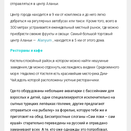
отправляться в центр Аланьи.
Центр города находится в 9 км от комплекса и до него легко
добраться на регулярных автобусах или такси. Кроме того, всего в
300 метрах устраивается еженедельный местный рынок, где можно
приобрести свежие фрукты и овощи. Самый большой торговый
центр Аланьи —
Alanyum
, находится в 5 км от этого дома.
Рестораны и кафе
Кестель-спокойный район,в котором можно найти нешумные
заведения,где можно отдохнуть,наслаждаясь видами Средиземного
моря. Недалеко от Кестеля есть красивейшее место-река Дим-
Чай,вдоль которой расположены уютные ресторанчики.
Где-то оборудованы небольшие аквапарки с бассейнами для
взрослых и детей, одни специализируются исключительно на
сытных турецких лепёшках гёзлеме, другие предлагают
отправиться «на рыбалку» за форелью, которую тебе же и
приготовят на обед. Бесхитростные слоганы «Сам лови – сам
кушай» старательно переведены на русский и оправдано
заманивают всех. А те, кто уже однажды это попробовал,