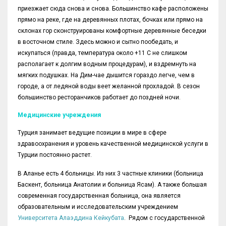
приезжает сюда снова и снова. Большинство кафе расположены
прямо на реке, где на деревянных плотах, бочках или прямо на
склонах гор сконструированы комфортные деревянные беседки
в восточном стиле. Здесь можно и сытно пообедать, и
искупаться (правда, температура около +11 С не слишком
располагает к долгим водным процедурам), и вздремнуть на
мягких подушках. На Дим-чае дышится гораздо легче, чем в
городе, а от ледяной воды веет желанной прохладой. В сезон
большинство ресторанчиков работает до поздней ночи.
Медицинские учреждения
Турция занимает ведущие позиции в мире в сфере
здравоохранения и уровень качественной медицинской услуги в
Турции постоянно растет.
В Аланье есть 4 больницы. Из них 3 частные клиники (больница
Баскент, больница Анатолии и больница Ясам). А также большая
современная государственная больница, она является
образовательным и исследовательским учреждением
Университета Алаэддина Кейкубата
. Рядом с государственной