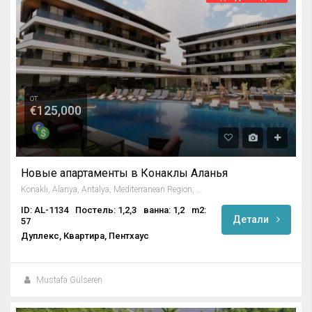
от
€125,000
Новые апартаменты в Конаклы Аланья
Konaklı, Alanya, Antalya, Mediterranean Region, 07490, Turkey
ID: AL-1134
Постель: 1,2,3
ванна: 1,2
m2:
Детали
57
Дуплекс, Квартира, Пентхаус
Mustafa Gülseren