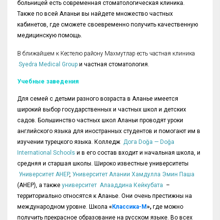
больницей есть современная стоматологическая клиника.
Также по всей Аланьи вы найдете множество частных
кабинетов, где сможете своевременно получить качественную
медицинскую помощь.
В ближайшем к Кестелю району Махмутлар есть частная клиника
Syedra Medical Group
и частная стоматология.
Учебные заведения
Для семей с детьми разного возраста в Аланье имеется
широкий выбор государственных и частных школ и детских
садов. Большинство частных школ Аланьи проводят уроки
английского языка для иностранных студентов и помогают им в
изучении турецкого языка. Колледж
Дога Doğa — Doğa
International Schools
и в его состав входит и начальная школа, и
средняя и старшая школы. Широко известные университеты
Университет AHEP
,
Университет Алании Хамдулла Эмин Паша
(AHEP), а также
университет Алааддина Кейкубата
–
территориально относятся к Аланье. Они очень престижны на
международном уровне. Школа
«
Классика-М
»,
где можно
получить прекрасное образование на русском языке. Во всех