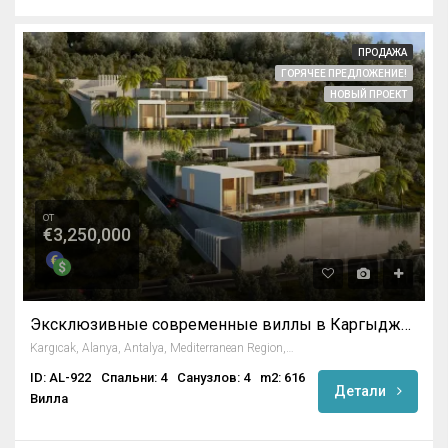
ПРОДАЖА
ГОРЯЧЕЕ ПРЕДЛОЖЕНИЕ!
НОВЫЙ ПРОЕКТ
от
€3,250,000
Эксклюзивные современные виллы в Каргыджак, Аланья
Kargıcak, Alanya, Antalya, Mediterranean Region, 07440, Turkey
ID: AL-922
Спальни: 4
Санузлов: 4
m2: 616
Детали
Вилла