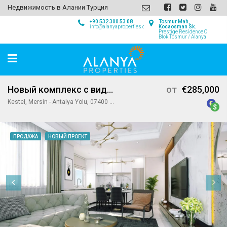
Недвижимость в Алании Турция
+90 532 300 53 08
Tosmur Mah,
info@alanyaproperties.com
Kocaosman Sk.
Prestige Residence C
Blok Tosmur / Alanya
Новый комплекс с видом на море в Кестеле, Аланья
от
€285,000
Kestel, Mersin - Antalya Yolu, 07400 Alanya/Antalya, Turkey
ПРОДАЖА
НОВЫЙ ПРОЕКТ