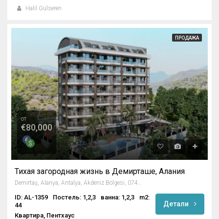
Halil Gülseren
ПРОДАЖА
от
€80,000
Тихая загородная жизнь в Демирташе, Алания
Demirtaş, Alanya, Antalya, Akdeniz Bölgesi, 07430, Türkiye
ID: AL-1359
Постель: 1,2,3
ванна: 1,2,3
m2:
Детали
44
Квартира, Пентхаус