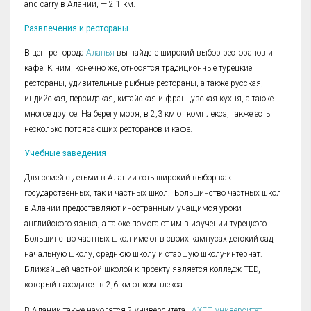
and carry в Алании, — 2,1 км.
Развлечения и рестораны
В центре города
Aланья
вы найдете широкий выбор ресторанов и
кафе. К ним, конечно же, относятся традиционные турецкие
рестораны, удивительные рыбные рестораны, а также русская,
индийская, персидская, китайская и французская кухня, а также
многое другое. На берегу моря, в 2,3 км от комплекса, также есть
несколько потрясающих ресторанов и кафе.
Учебные заведения
Для семей с детьми в Алании есть широкий выбор как
государственных, так и частных школ. Большинство частных школ
в Алании предоставляют иностранным учащимся уроки
английского языка, а также помогают им в изучении турецкого.
Большинство частных школ имеют в своих кампусах детский сад,
начальную школу, среднюю школу и старшую школу-интернат.
Ближайшей частной школой к проекту является колледж TED,
который находится в 2,6 км от комплекса.
В Алании также находятся 2 университета.
АХЕП,университет