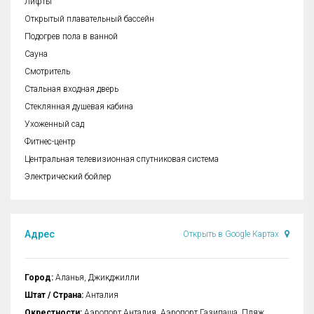
Лифты
Открытый плавательный бассейн
Подогрев пола в ванной
Сауна
Смотритель
Стальная входная дверь
Стеклянная душевая кабина
Ухоженный сад
Фитнес-центр
Центральная телевизионная спутниковая система
Электрический бойлер
Адрес
Открыть в Google Картах
Город:
Аланья, Джикджилли
Штат / Страна:
Анталия
Окрестности:
Аэропорт Анталия, Аэропорт Газипаша, Пляж,