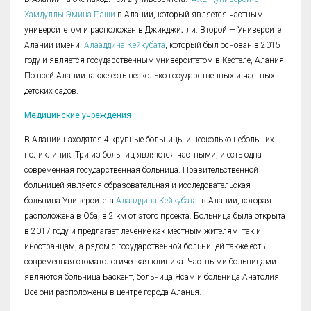
Хамдуллы Эмина Паши
в Алании, который является частным
университетом и расположен в Джикджилли. Второй — Университет
Алании имени
Алааддина Кейкубата
, который был основан в 2015
году и является государственным университетом в Кестеле, Алания.
По всей Алании также есть несколько государственных и частных
детских садов.
Медицинские учреждения
В Алании находятся 4 крупные больницы и несколько небольших
поликлиник. Три из больниц являются частными, и есть одна
современная государственная больница. Правительственной
больницей является образовательная и исследовательская
больница Университета
Алааддина Кейкубата
в Алании, которая
расположена в Оба, в 2 км от этого проекта. Больница была открыта
в 2017 году и предлагает лечение как местным жителям, так и
иностранцам, а рядом с государственной больницей также есть
современная стоматологическая клиника. Частными больницами
являются больница Баскент, больница Ясам и больница Анатолия.
Все они расположены в центре города Аланья.