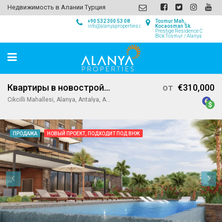
Недвижимость в Алании Турция
+90 532 300 53 08
Tosmur Mah,
info@alanyaproperties.com
Kocaosman Sk.
Prestige Residence C
Blok Tosmur / Alanya
Квартиры в новостройке на продажу в Джикджилли, Алания
от
€310,000
Cikcilli Mahallesi, Alanya, Antalya, Akdeniz Bölgesi, Türkiye
ПРОДАЖА
НОВЫЙ ПРОЕКТ, ПОДХОДИТ ПОД ВНЖ