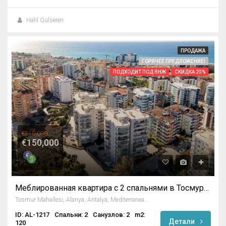
Halil Gülseren
ПРОДАЖА
ГОРЯЧЕЕ ПРЕДЛОЖЕНИЕ!
ПОДХОДИТ ПОД ВНЖ
СКИДКА 20%
€210,000
€150,000
Меблированная квартира с 2 спальнями в Тосмуре, Алания
Tosmur Mahallesi, Alanya, Antalya, Mediterranean Region, 07425, Turkey
ID: AL-1217
Спальни: 2
Санузлов: 2
m2:
Детали
120