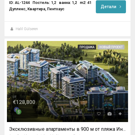
ID: AL-1244
Постель: 1,2
ванна: 1,2
m2: 41
Детали
Дуплекс, Квартира, Пентхаус
Halil Gülseren
ПРОДАЖА
НОВЫЙ ПРОЕКТ
от
€128,800
Эксклюзивные апартаменты в 900 м от пляжа Инджекум в Авсалларе, Алания