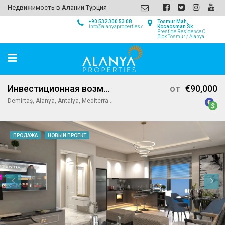
Недвижимость в Алании Турция
+90 532 300 53 08
Tosmur Mah,
info@alanyaproperties.com
Kocaosman Sk.
Prestige Residence C
Blok Tosmur / Alanya
Инвестиционная возможность в Демирташе Аланья
от
€90,000
Demirtaş, Alanya, Antalya, Mediterranean Region, Turkey
ПРОДАЖА
НОВЫЙ ПРОЕКТ