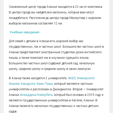
Оживленный центр города Аланья находится в 22 км от комплекса.
В центре города вы найдете все магазины, которые вам могут
понадобиться. Расстояние до центра города Махмутлар с широким
выбором магазинов составляет 12 км.
Учебные заведения
Для семей с детьми в Аланье есть широкий выбор как
государственных, так и частных школ. Большинство частных школ в
Аланье предоставляют иностранным студентам уроки английского
языка, а также помогают им в изучении турецкого языка.
Большинство частных школ содержат детский сад, начальную
школу, среднюю школу и среднюю школу в своих кампусах.
В Аланье также находятся 2 университета.
AHEP
,
Университет
Алании Хамдулла Эмин Паша
, который является частным
университетом и расположен в Джикджилли. Второй — Университет
Аланьи
Алааддина Кейкубата,
который был основан в 2015 году и
является государственным университетом в Кестеле, Аланья. В
Аланье также есть несколько государственных и частных детских
садов.