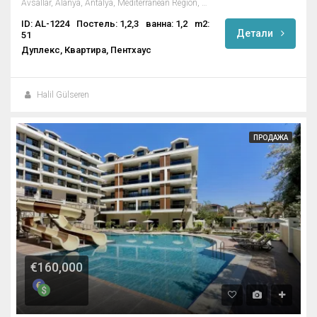
Avsallar, Alanya, Antalya, Mediterranean Region, 07407, Turkey
ID: AL-1224
Постель: 1,2,3
ванна: 1,2
m2:
Детали
51
Дуплекс, Квартира, Пентхаус
Halil Gülseren
ПРОДАЖА
€160,000