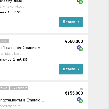
 Махмутларе
131.Sokak, Mahmutlar, Alanya, Antalya, Akdeniz Bölgesi, 07450, Türkiye
анна: 1
m²: 55
Детали
€660,000
ЕНИЕ!
Роскошная квартира 3+1 на первой линии моря в Алании
Ahmet Tokuş Bulvarı, Cumhuriyet Mahallesi, Alanya, Antalya, Akdeniz Bölgesi, 74000, Türkiye
анузлов: 2
m²: 135
Детали
ЕНИЕ!
НАШ ПРОЕКТ
от
€155,000
Ультрасовременные апартаменты в Emerald Grand Deluxe
Avsallar, Alanya, Antalya, Mediterranean Region, Turkey