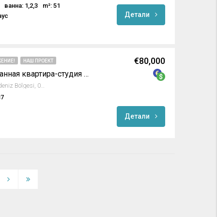
ванна: 1,2,3
m²: 51
Детали
аус
€80,000
ЕНИЕ!
НАШ ПРОЕКТ
Полностью меблированная квартира-студия в Emerald Dreams
Avsallar, Alanya, Antalya, Akdeniz Bölgesi, 07407, Türkiye
37
Детали