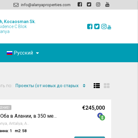
info@alanyaproperties.com
h, Kocaosman Sk.
sidence C Blok
lanya
Русский
ть по:
Проекты (от новых до старых
€245,000
ЕНИЕ!
Продается квартира в Оба в Алании, в 350 метрах от пляжа
11. Sokak, Oba Mahallesi, Alanya, Antalya, Akdeniz Bölgesi, 07469, Türkiye
анна: 1
m2: 58