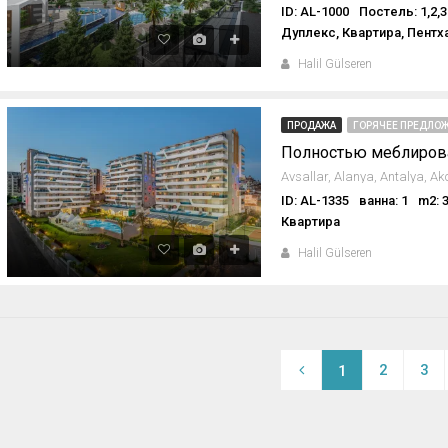
ID: AL-1000
Постель: 1,2,3
Дуплекс, Квартира, Пентх
Halil Gülseren
ПРОДАЖА
ГОРЯЧЕЕ ПРЕДЛОЖ
ID: AL-1335
ванна: 1
m2: 
Квартира
Halil Gülseren
2
3
1