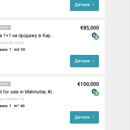
Детали
€85,000
ЕНИЕ!
Современная квартира 1+1 на продажу в Каргыджаке, Алания
Deliahmetli Sokağı, Goldcity, Kargıcak, Alanya, Antalya, Akdeniz Bölgesi, 07440, Türkiye
анна: 1
m2: 50
Детали
€100,000
ЕНИЕ!
Furnished 1+1 apartment for sale in Mahmutlar, Alanya
Atatürk Cd., Mahmutlar, Alanya, Antalya, Akdeniz Bölgesi, 07450, Türkiye
анна: 1
m²: 60
Детали