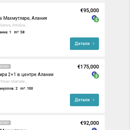
€95,000
в Махмутларе, Алания
5, Kumru Sokak, Mahmutlar, Alanya, Antalya, Akdeniz Bölgesi, 07450, Türkiye
анна: 1
m²: 58
Детали
€175,000
ЕНИЕ!
ира 2+1 в центре Алании
Osman Hocalar Sokak, Güller Pınarı Mahallesi, Alanya, Antalya, Akdeniz Bölgesi, 74000, Türkiye
анузлов: 2
m²: 100
Детали
€92,000
ЕНИЕ!