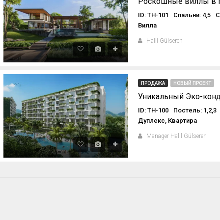
ID: TH-101
Спальни: 4,5
С
Вилла
Halil Gülseren
ПРОДАЖА
НОВЫЙ ПРОЕКТ
Уникальный Эко-конд
ID: TH-100
Постель: 1,2,3
Дуплекс, Квартира
Manager Halil Gülseren