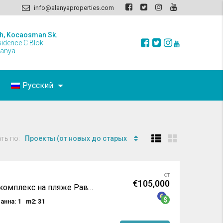
info@alanyaproperties.com
h, Kocaosman Sk.
sidence C Blok
lanya
Русский
ть по:
Проекты (от новых до старых
от
€105,000
Потрясающий новый комплекс на пляже Раваи / Пхукет
анна: 1
m2: 31