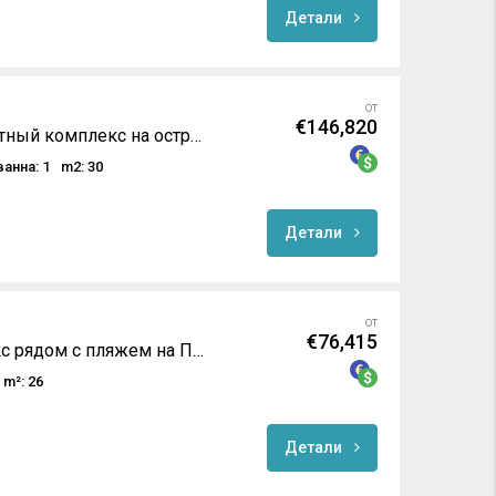
Детали
от
€146,820
Эксклюзивный курортный комплекс на острове Пхукет
ванна: 1
m2: 30
Детали
от
€76,415
Престижный комплекс рядом с пляжем на Пхукете
m²: 26
Детали