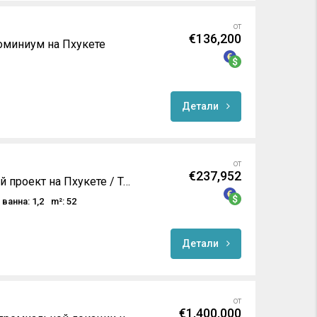
от
€136,200
миниум на Пхукете
Детали
от
€237,952
Роскошный курортный проект на Пхукете / Таиланд
ванна: 1,2
m²: 52
Детали
от
€1,400,000