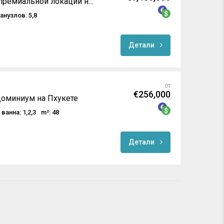
Роскошные виллы в премиальной локации на Бангтао / Пхукет
анузлов: 5,8
Детали
от
€256,000
оминиум на Пхукете
ванна: 1,2,3
m²: 48
Детали