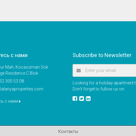
есь с нами
Subscribe to Newsletter
r Mah, Kocaosman Sok
ige Residence C Blok
32 300 53 08
Looking for a holiday apartment t
@alanyaproperties.com
Don’t forget to fullow us on:
сь с нами
Контакты