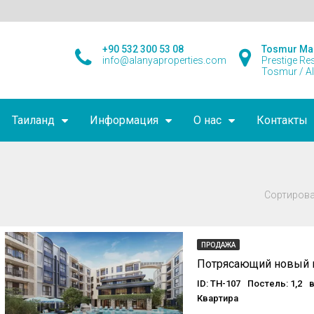
+90 532 300 53 08
Tosmur Ma
info@alanyaproperties.com
Prestige Re
Tosmur / A
Таиланд
Информация
О нас
Контакты
Сортирова
ПРОДАЖА
ID: TH-107
Постель: 1,2
в
Квартира