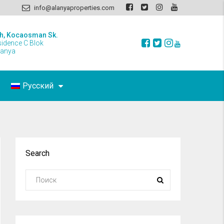
info@alanyaproperties.com
h, Kocaosman Sk.
sidence C Blok
lanya
Русский
Search