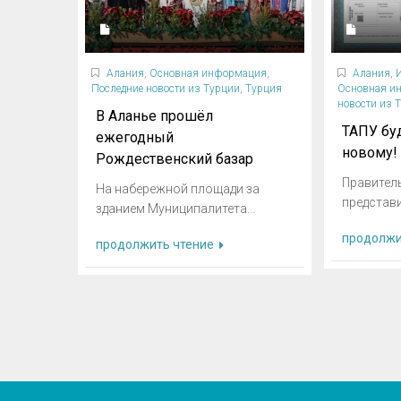
Алания
,
Основная информация
,
Алания
,
Последние новости из Турции
,
Турция
Основная и
новости из 
В Аланье прошёл
ТАПУ бу
ежегодный
новому!
Рождественский базар
Правител
На набережной площади за
представи
зданием Муниципалитета...
продолжи
продолжить чтение