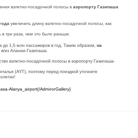
ения взлетно-посадочной полосы в
аэропорту Газипаша
 года
увеличить длину взлетно-посадочной полосы, как
в три раза, чем это было раньше.
 до 1,5 млн пассажиров в год. Таким образом,
на
 в/из Алании-Газипаша.
ство взлетно-посадочной полосы в аэропорту Газипаша-
талья (AYT), поэтому перед поездкой уточните
олетах!
asa-Alanya_airport{/AdmirorGallery}