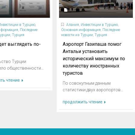
Инвестиции в Турцию
,
Алания
,
Инвестиции в Турцию
,
нформация
,
Последние
Основная информация
,
Последние
Турции
,
Турция
новости из Турции
,
Турция
дет выглядеть по-
Аэропорт Газипаша помог
Антальи установить
исторический максимум по
ьство Турции
количеству иностранных
ло общественности...
туристов
ть чтение
По совокупным данным
статистики двух аэропортов...
продолжить чтение