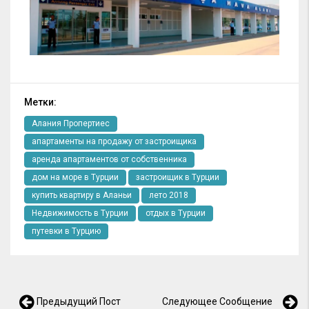
Метки:
Алания Пропертиес
апартаменты на продажу от застроищика
аренда апартаментов от собственника
дом на море в Турции
застроищик в Турции
купить квартиру в Аланьи
лето 2018
Недвижимость в Турции
отдых в Турции
путевки в Турцию
Предыдущий Пост
Следующее Сообщение