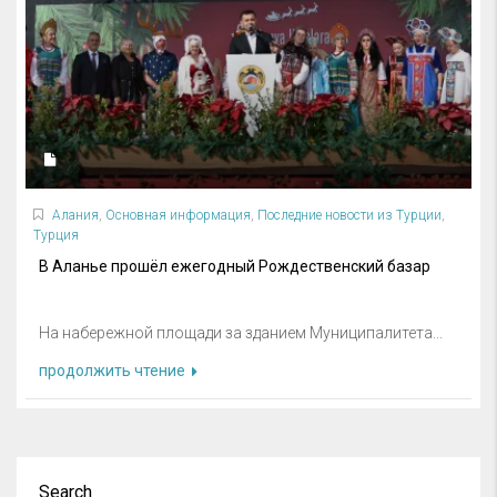
Алания
,
Основная информация
,
Последние новости из Турции
,
Турция
В Аланье прошёл ежегодный Рождественский базар
На набережной площади за зданием Муниципалитета...
продолжить чтение
Search