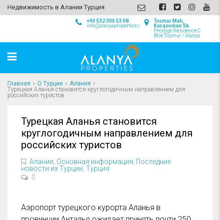
Недвижимость в Алании Турция
+90 532 300 53 08
Tosmur Mah,
info@alanyaproperties.com
Kocaosman Sk.
Prestige Residence C
Blok Tosmur / Alanya
Главная
О Турции
Алания
Турецкая Аланья становится круглогодичным направлением для
российских туристов
Турецкая Аланья становится
круглогодичным направлением для
российских туристов
Алания
,
Основная информация
,
Последние
новости из Турции
,
Турция
0
Аэропорт турецкого курорта Аланья в
провинции Анталья ожидает принять почти 250