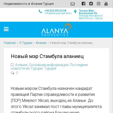
Недвижимость в Алании Турция
+90 532 300 53 08
Tosmur Mah,
info@alanyaproperties.com
Kocaosman Sk.
Prestige Residence C
Blok Tosmur / Alanya
Главная
О Турции
Алания
Новый мэр Стамбула аланиец
Новый мэр Стамбула аланиец
Алания
,
Основная информация
,
Последние
новости из Турции
,
Турция
0
Новым мэром Стамбула назначен кандидат
правящей Партии справедливости и развития
(ПСР) Мевлют Уйсал, выходец из Аланьи. До
этого Уйсал занимал пост главы муниципалитета
стамбульского района Башакшехир.