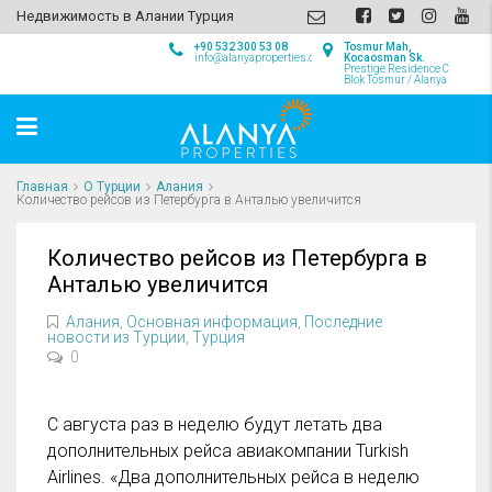
Недвижимость в Алании Турция
+90 532 300 53 08
Tosmur Mah,
info@alanyaproperties.com
Kocaosman Sk.
Prestige Residence C
Blok Tosmur / Alanya
Главная
О Турции
Алания
Количество рейсов из Петербурга в Анталью увеличится
Количество рейсов из Петербурга в
Анталью увеличится
Алания
,
Основная информация
,
Последние
новости из Турции
,
Турция
0
С августа раз в неделю будут летать два
дополнительных рейса авиакомпании Turkish
Airlines. «Два дополнительных рейса в неделю