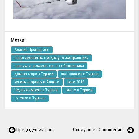
Метки:
Алания Пропертиес
апартаменты на продажу от застроищика
аренда апартаментов от собственника
дом на море в Турции
застроищик в Турции
купить квартиру в Аланьи
лето 2018
Недвижимость в Турции
отдых в Турции
путевки в Турцию
Предыдущий Пост
Следующее Сообщение