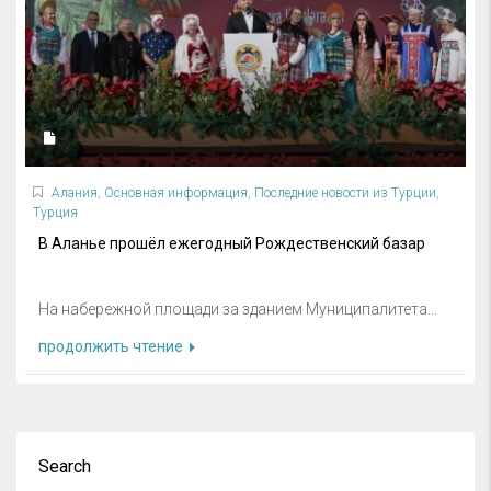
Алания
,
Основная информация
,
Последние новости из Турции
,
Турция
В Аланье прошёл ежегодный Рождественский базар
На набережной площади за зданием Муниципалитета...
продолжить чтение
Search